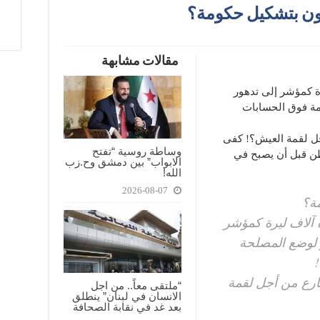
يون بتشكيل حكومة؟
مقالات مشابهة
ة كمؤشر إلى تدهور
مة فوق الحسابات
جل لقمة العيش؟! كفى
وساطة روسية “تفتح
طن قبل أن يصبح في
الابواب” بين دمشق وح.زب
الله!
2026-08-07
مة؟
 آلاف ليرة كمؤشر
 لوضع المصلحة
ارع من أجل لقمة
“ملتقى معاً.. من اجل
الانسان في لبنان” ينطلق
بعد غد في نقابة الصحافة