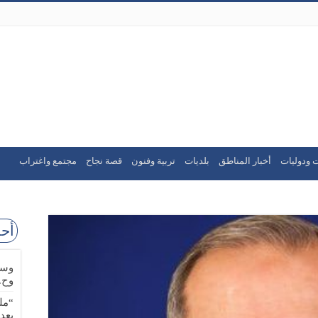
 ودوليات
أخبار المناطق
بلديات
تربية وفنون
قصة نجاح
مجتمع واغتراب
أحد
وسا
وح.
“مل
بعد