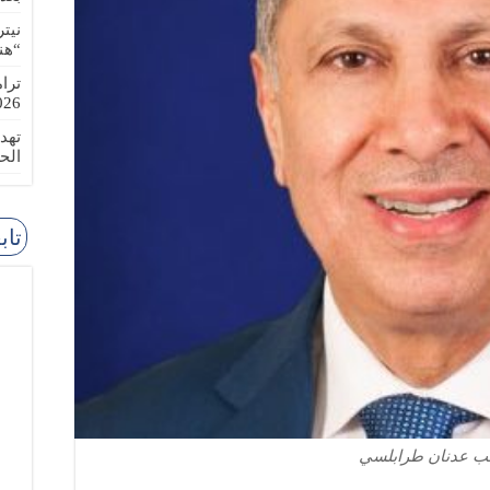
نيت
“هن
ترا
-08-02
تهد
الح
تاب
ئب عدنان طرابلسي