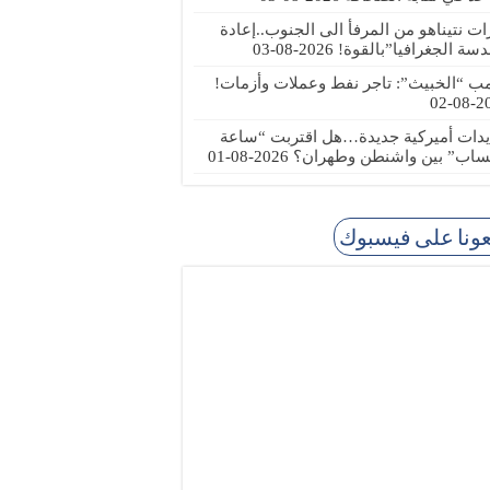
رات نتيناهو من المرفأ الى الجنوب..إعادة
دسة الجغرافيا”بالقوة!
2026-08-03
مب “الخبيث”: تاجر نفط وعملات وأزمات!
2026
يدات أميركية جديدة…هل اقتربت “ساعة
ساب” بين واشنطن وطهران؟
2026-08-01
عونا على فيسبوك