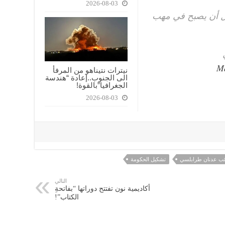
2026-08-03
ل أن يصبح في مهب
Ma
نيترات نتيناهو من المرفأ
الى الجنوب..إعادة “هندسة
الجغرافيا”بالقوة!
2026-08-03
ائب عدنان طرابلسي
تشكيل الحكومة
التالي
أكاديمية نون تفتتح دوراتها “بفاتحةِ
الكتاب”!