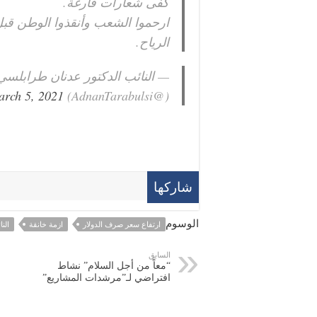
كفى شعارات فارغة.
ارحموا الشعب وأنقذوا الوطن قب
الرياح.
— النائب الدكتور عدنان طرابلسي
rch 5, 2021
(@AdnanTarabulsi)
شاركها
الوسوم
ارتفاع سعر صرف الدولار
ازمة خانقة
الن
السابق
“معاً من أجل السلام” نشاط
افتراضي لـ”مرشدات المشاريع”