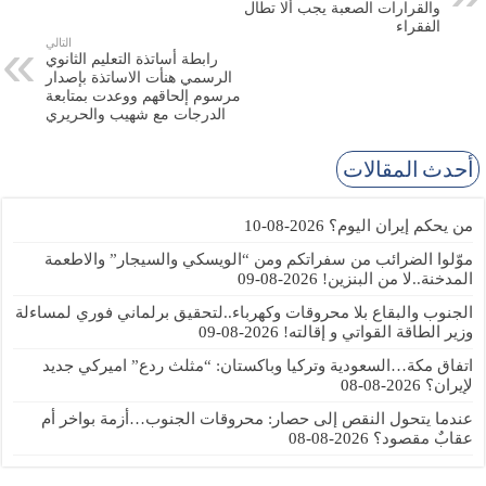
والقرارات الصعبة يجب ألا تطال
الفقراء
التالي
رابطة أساتذة التعليم الثانوي
الرسمي هنأت الاساتذة بإصدار
مرسوم إلحاقهم ووعدت بمتابعة
الدرجات مع شهيب والحريري
أحدث المقالات
من يحكم إيران اليوم؟
2026-08-10
موّلوا الضرائب من سفراتكم ومن “الويسكي والسيجار” والاطعمة
المدخنة..لا من البنزين!
2026-08-09
الجنوب والبقاع بلا محروقات وكهرباء..لتحقيق برلماني فوري لمساءلة
وزير الطاقة القواتي و إقالته!
2026-08-09
اتفاق مكة…السعودية وتركيا وباكستان: “مثلث ردع” اميركي جديد
لإيران؟
2026-08-08
عندما يتحول النقص إلى حصار: محروقات الجنوب…أزمة بواخر أم
عقابٌ مقصود؟
2026-08-08