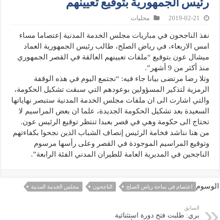
رئيس الجمهورية بتوقيع تعيينهم
2019-02-21
محليات
نفذ الناجحون في مباريات مجلس الخدمة المدنية إعتصاما مساء
امس الاربعاء، في رياض الصلح، طالب رئيس الجمهورية العماد
ميشال عون بتوقيع “ملفات تعيينهم العالقة في القصر الجمهوري
منذ أكثر من 9 أشهر”.
وتلا رضا مرتضى بيانا جاء فيه: “نجتمع اليوم في هذه الوقفة
الرمزية لتذكير المسؤولين بوعودهم التي سبقت تشكيل الحكومة،
والتي اشارت الى ان ملفات مجلس الخدمة المدنية ستبصر نهاياتها
السعيدة بعد تشكيل الحكومة الجديدة، علما ان بعض المراسيم لا
تحتاج الى حكومة وهي في قصر بعبدا تنتظر توقيع الرئيس عون.
من هنا نناشد فخامة الرئيس إنصاف الشباب الذين نجحوا بكفاءتهم
وتوقيع المراسيم الموجودة في القصر وعلى رأسها مرسوم
الناجحين في المديرية العامة للطيران المدني الفئة الرابعة”.
الوسوم
اعتصام في ساحة رياض الصلح
الناجحون
مجلس الخدمة المدنية
السابق
بري: طلبت فتح دورة استثنائية