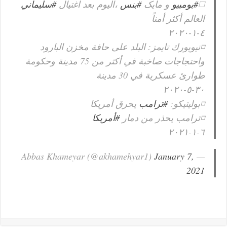
◻️
#بومبيو
و مایک
#بنس
،اليوم بعد اغتيال
#سليماني
العالم أكثر أمناً
٤-١-٢٠٢٠
◽نيويورك تايمز: البلد على حافة مخزن البارود
واحتجاجات صاخبة في أكثر من 75 مدينة وحكومة
طوارئ عسكرية في 30 مدينة
٣٠-٥-٢٠٢٠
◽بوليتيكو:
#ترامب
يحرق أمريكا
◽ترامب يحذر من دمار
#أمريكا
٦-١-٢٠٢١
January 7,
— Abbas Khameyar (@akhamehyar1)
2021