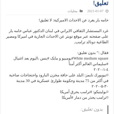
تعليق!
2021-01-07
محليات
خامه يار يغرد عن الاحداث الاميركية: لا تعليق!
غرد المستشار الثقافي الايراني في لبنان الدكتور عباس خامه يار
على صفحته عبر موقع تويتر عن الاحداث الجارية في اميركا ومصير
الطاغية دونالد ترامب,
فقال :” بدون تعليق:
White medium square#بومبيو و مایک #بنس ،اليوم بعد اغتيال
#سليماني العالم أكثر أمناً
٤-١-٢٠٢٠
◽نيويورك تايمز: البلد على حافة مخزن البارود واحتجاجات صاخبة
في أكثر من 75 مدينة وحكومة طوارئ عسكرية في 30 مدينة
٣٠-٥-٢٠٢٠
◽بوليتيكو: #ترامب يحرق أمريكا
◽ترامب يحذر من دمار #أمريكا
بدون تعليق: