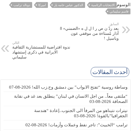
الوسوم
الانتخابات الرئاسية
الدكتور عباس خامه يار
اميركا
دونالد ترامب
قاسم سليماني
السابق
بعد ردّ ن ص ر ا ل ل ه «الضمني» 8
آذار مُستاءة من موقفي عون
وباسيل !
التالي
ندوة افتراضية للمستشارية الثقافية
الايرانية في ذكرى إستشهاد
سليماني
أحدث المقالات
وساطة روسية “تفتح الابواب” بين دمشق وح.زب الله!
2026-08-07
“ملتقى معاً.. من اجل الانسان في لبنان” ينطلق بعد غد في نقابة
الصحافة
2026-08-03
نيترات نتيناهو من المرفأ الى الجنوب..إعادة “هندسة
الجغرافيا”بالقوة!
2026-08-03
ترامب “الخبيث”: تاجر نفط وعملات وأزمات!
2026-08-02