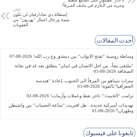
8 آذار: مقبلون على اسابيع متعبة…
ومزيد من الـتأزم في ملـف المـرفأ!
التالي
إستقالة دي شادارفيان لن تكون
يتيمة ورجال اعمال “يهربون” من
العقوبات
أحدث المقالات
وساطة روسية “تفتح الابواب” بين دمشق وح.زب الله!
2026-08-07
“ملتقى معاً.. من اجل الانسان في لبنان” ينطلق بعد غد في نقابة
الصحافة
2026-08-03
نيترات نتيناهو من المرفأ الى الجنوب..إعادة “هندسة
الجغرافيا”بالقوة!
2026-08-03
ترامب “الخبيث”: تاجر نفط وعملات وأزمات!
2026-08-02
تهديدات أميركية جديدة…هل اقتربت “ساعة الحساب” بين واشنطن
وطهران؟
2026-08-01
تابعونا على فيسبوك