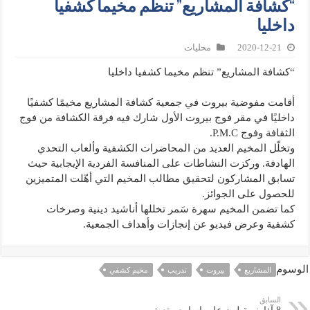
“كشافة المشاريع” تنظم مخيما كشفيا
داخليا
2020-12-21
محليات
“كشافة المشاريع” تنظم مخيما كشفيا داخليا
أقامت مفوضية بيروت في جمعية كشافة المشاريع مخيمًا كشفيًا
داخليًا في مقر فوج بيروت الأول شارك فيه فرقة الكشافة من فوج
الثقافة وفوج P.M.C.
وتخلّل المخيم العديد من المحاضرات الكشفية وألعاب التحدي
الهادفة. وركزت النشاطات على المنافسة الفردية الإيجابية حيث
تسابق المشاركون لتحقيق مطالب المخيم التي أهّلت المتميزين
للحصول على الجوائز.
كما تضمن المخيم سهرة سَمر تخللها أناشيد دينية وصرخات
كشفية وعرض فيديو عن إنجازات وأهداف الجمعية.
الوسوم
المشاريع
بيروت
تدريب
مخيم كشفي
السابق