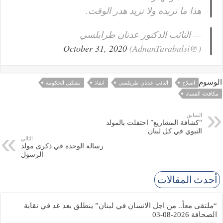
هذا ما نريده ولا نريد هدر الوقت.
— النائب الدكتور عدنان طرابلسي
October 31, 2020
(@AdnanTarabulsi)
الوسوم
اصلاح
النائب عدنان طربلسي
انقاذ
تشكيل الحكومة
مكافحة الفساد
السابق
“كشافة المشاريع” احتفلت بالمولد
النبوي في كل لبنان
التالي
رسالة الوحدة في ذكرى مولد
الرسول
أحدث المقالات
“ملتقى معاً.. من اجل الانسان في لبنان” ينطلق بعد غد في نقابة
الصحافة
2026-08-03