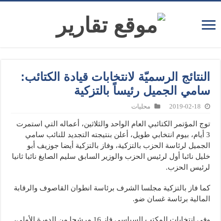
النتائج الرسميّة لانتخابات قيادة الكتائب:
سامي الجميل رئيساً بالتزكية
2019-02-18
محليات
توج المؤتمر الكتائبي العام الواحد والثلاثين، أعماله التي استمرت
3 أيام، بيوم انتخابي طويل، أعلن بنتيجته التجديد للنائب سامي
الجميل لرئاسة الحزب بالتزكية، وفاز بالتزكية أيضا جوزيف أبو
خليل نائبا أول لرئيس الحزب والوزير السابق سليم الصايغ نائبا ثانيا
لرئيس الحزب.
كما فاز بالتزكية مجلسا الشرف برئاسة انطوان القاصوف والرقابة
المالية برئاسة غسان ضو.
وفي انتخابات المكتب السياسي فاز 16 مرشحا من الدورة الأولى،