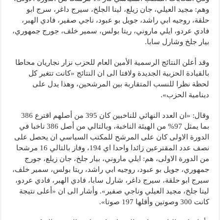
وهم: مجيد العيلي، جان زيلع، لينا الجلخ، سيرج داغر، سرج ابو
حلقة، روجيه ابي راشد، جويل بو عبود، ناجي صفير، فادي الهبر،
فادي عردو، ايلي ماروني، ريتا بولس، سمير خلف، جورج جمهوري،
بيار جلخ وشارل سابا.
وقد أعلن النتائج الرسمية الأمين العام للحزب نزار نجاريان محاطا
بالقيادة الحزبية الجديدة ولافتا الى ان النتائج «كانت تتغير كل
لحظة نظرا للنسب المتقاربة بين المرشحين، وهذا يدل على
دينامية الحزب».
وقال: «ان العدد النهائي للناخبين كان 395 من أصلهم اقترع 386
بما يمثل 97% من الهيئة الناخبة، وبالتالي من أصل 386 ناخبا في
الدورة الاولى كان على المرشح للمكتب السياسي ان يحصل على
نصف عدد المقترعين زائدا واحدا اي 194، وفاز بالتالي 16 مرشحا
من الدورة الاولى، هم: ايلي ماروني، بيار جلخ، جان زيلع، جورج
جمهوري، جويل بو عبود، روجيه ابي راشد، ريتا بولس، سمير خلف،
سيرج ابو حلقة، سيرج داغر، شارل سابا، فادي الهبر، فادي عردو،
لينا جلخ، مجيد العيلي وناجي صفير». وأشار الى ان «أعلى نتيجة
كانت 300 وصوتين وأقلها 197 صوتا».