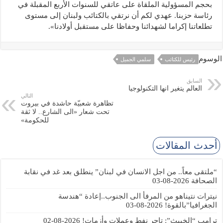
بحجم المسؤولية الملقاة على عاتقي للسنوات الأربع المقبلة في
رئاسة حزبنا. عهدي لكم أن نرتقي بالكتائب ولبنان إلى مستوى
تطلعاتنا إكراما لشهدائنا وحفاظا على مستقبل أولادنا».
الوسوم
رئيس للكتائب
سلمي الجميل
السابق
العالم يتغير انها التكنولوجيا
التالي
تظاهرة شعبيّة حاشدة في بيروت
تحت شعار «الى الشارع.. لا ثقة
للحكومة»
أحدث المقالات
“ملتقى معاً.. من اجل الانسان في لبنان” ينطلق بعد غد في نقابة
الصحافة
2026-08-03
نيترات نتيناهو من المرفأ الى الجنوب..إعادة “هندسة
الجغرافيا”بالقوة!
2026-08-03
ترامب “الخبيث”: تاجر نفط وعملات وأزمات!
2026-08-02