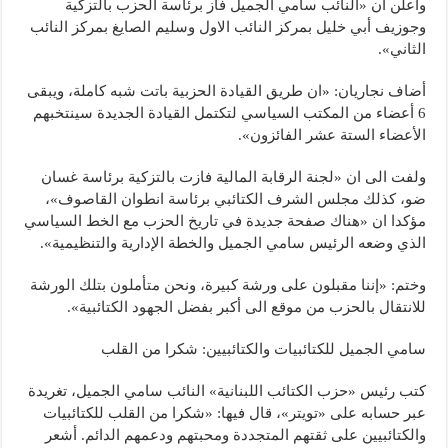
وأعلن ان «النائب سامي الجميل فاز برئاسة الحزب بالتزكية
وجوزيف أبي خليل بمركز النائب الاول وسليم الصايغ بمركز النائب
الثاني».
أضاف نجاريان: «ان طريق القيادة الحزبية باتت شبه كاملة، ويبقى
6 أعضاء من المكتب السياسي لتكتمل القيادة الجديدة سينتخبهم
الأعضاء الستة عشر الفائزون».
ولفت الى ان «لجنة الرقابة المالية فازت بالتزكية برئاسة غسان
ضو، كذلك مجلس الشرف الكتائبي برئاسة انطوان القاصوف»،
مؤكدا ان «هناك صفحة جديدة في تاريخ الحزب مع الخط السياسي
الذي وضعه الرئيس سامي الجميل والخطة الإدارية والتنظيمية».
وختم: «إننا مقبلون على ورشة كبيرة، ونحن متأملون بتلك الورشة
للانتقال بالحزب من موقع الى أكبر بفضل الجهود الكتائبية».
سامي الجميل للكتائبيات والكتائبيين: شكرا من القلب
كتب رئيس «حزب الكتائب اللبنانية» النائب سامي الجميل، تغريدة
عبر حسابه على «تويتر»، قال فيها: «شكرا من القلب للكتائبيات
والكتائبيين على ثقتهم المتجددة ومحبتهم ودعمهم الدائم. أشعر