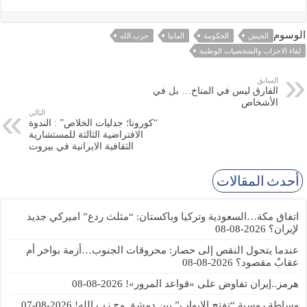
الوسوم
الجيش
الحكومة
المانيا
حزب الله
لقاء الاحزاب والشخصيات الوطنية
السابق
الفارق ليس في المناخ… بل في
الأشخاص
التالي
“كورونا؛ جدليات الخلاص” : الندوة
الافتراضية الثالثة للمستشارية
الثقافية الايرانية في بيروت
أحدث المقالات
اتفاق مكة…السعودية وتركيا وباكستان: “مثلث ردع” اميركي جديد
لإيران؟
2026-08-08
عندما يتحول النقص إلى حصار: محروقات الجنوب…أزمة بواخر أم
عقابٌ مقصود؟
2026-08-08
هرمز..إيران تفاوض على «قواعد المرور»!
2026-08-08
وساطة روسية “تفتح الابواب” بين دمشق وح.زب الله!
2026-08-07