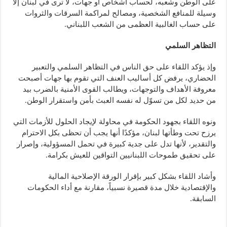
على الوطن وشعبه، لحساب أشخاص أو جهات، لا ترى في لبنان إلا
وسيلة للمنافع الشخصية، ومصالح لمراكمة السرقات والثروات
على حساب الغالبية العظمى من الشعب اللبناني.
التظاهر السلمي
وإذ يؤكد اللقاء على حق الناس في التظاهر السلمي والتعبير
الحضاري، يرفض كل أساليب العنف التي تقوم بها جهات أصبحت
معروفة الأهداف والتوجهات، ويطالب القوى الأمنية بالضرب بيد
من حديد لكل من تسوّل له نفسه العبث بأمن واستقرار الوطن.
ونوه اللقاء بجهود الحكومة في محاولة لإيجاد الحلول للأزمات التي
يرزح تحت وطأتها لبنان، مؤكدًا أنها يجب أن تحظى بكل الاحترام
والتقدير، لأنها تدل على جدية كبيرة في تحمل المسؤولية، وإصرار
على تحقيق طموحات اللبنانيين التواقين للعيش بكرامة.
وأشاد اللقاء بشكل كبير بإقرار الورقة الإصلاحية المالية
والإقتصادية خلال مدة قصيرة نسبياً، مقارنة مع أداء الحكومات
السابقة.