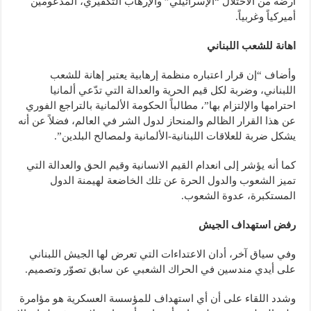
أرضه من الاحتلال “الإسرائيلي” والإرهاب التكفيري، المدعومين
أميركياً وغربياً.
اهانة للشعب اللبناني
وأضاف “إن قرار اعتباره منظمة إرهابية يعتبر إهانة للشعب
اللبناني، وضربة لكل قيم الحرية والعدالة التي تدّعي ألمانيا
احترامها والإلتزام بها”، مطالباً الحكومة الألمانية بالتراجع الفوري
عن هذا القرار الظالم والمنحاز لدول الشر في العالم، فضلاً عن أنه
يشكل ضربة للعلاقات اللبنانية-الألمانية ولمصالح البلدين”.
كما أنه يؤشر إلى انعدام القيم الانسانية وقيم الحق والعدالة التي
تميز الشعوب والدول الحرة عن تلك الخاضعة لهيمنة الدول
المستكبرة، عدوة الشعوب.
رفض استهداف الجيش
وفي سياق آخر، أدان الاعتداءات التي تعرض لها الجيش اللبناني
على أيدي مندسين في الحراك الشعبي عن سابق تصوّر وتصميم.
وشدد اللقاء على أن أي استهداف للمؤسسة العسكرية هو مؤامرة