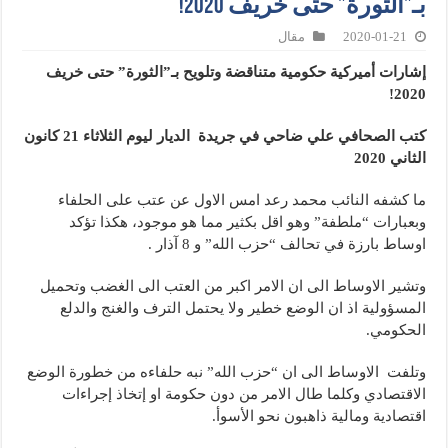
بـ”الثورة” حتى خريف 2020!
2020-01-21
مقال
إشارات أميركية حكومية متناقضة وتلويح بـ”الثورة” حتى خريف
2020!
كتب الصحافي علي ضاحي في جريدة الديار ليوم الثلاثاء 21 كانون
الثاني
2020
ما كشفه النائب محمد رعد امس الاول عن عتب على الحلفاء
وبعبارات “ملطفة” وهو اقل بكثير مما هو موجود، هكذا تؤكد
اوساط بارزة في تحالف “حزب الله” و 8 آذار .
وتشير الاوساط الى ان الامر اكبر من العتب الى الغضب وتحميل
المسؤولية اذ ان الوضع خطير ولا يحتمل الترف والغنج والدلع
الحكومي.
وتلفت الاوساط الى ان “حزب الله” نبه حلفاءه من خطورة الوضع
الاقتصادي وكلما طال الامر من دون حكومة او إتخاذ إجراءات
اقتصادية ومالية ذاهبون نحو الأسوأ.