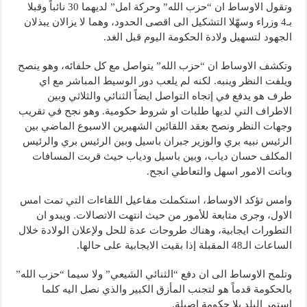
وتقول الاوساط ان “حزب الله” وحركة امل” لديهما 30 نائباً وقبلا
بـ4 وزراء وسهّلا التشكيل الى اقصى الحدود، وهما لا يزالان يبذلان
الجهود لتسهيل ولادة الحكومة اليوم قبل الغد.
وتكشف الاوساط ان “حزب الله” يتواصل مع كل حلفائه، وهو ينصح
ويلفت النظر وينبه. لكنه لم يلعب دور الوسيط المباشر مع اي
طرف هو يدفع في إتجاه التواصل ايضاً الثنائي والثلاثي وبين
الاطراف التي لديها طلبات او شروط حكومية. وهو نجح في تقريب
وجهات النظر ونصح بعقد اللقائين الشهيرين الاسبوع الماضي بين
الرئيس نبيه بري والوزير جبران باسيل وبين الرئيس بري والرئيس
المكلف حسان دياب، وبين باسيل ودياب حيث قربت المسافات
وباتت الامور اسهل والتعاطي انجح.
وامس تؤكد الاوساط، استكملت مفاعيل اللقاءات التي تمت امس
الاول، وجرى متابعة للأمور من حيث انتهت الاتصالات. ويبدو ان
التطورات ايجابية، وهناك طروحات عدة للحل ولإعلان الولادة خلال
الساعات الـ48 المقبلة إذا بقيت الايجابية على حالها.
وتلمح الاوساط الى ان دفع “الثنائي الشيعي” ولا سيما “حزب الله”
بالحكومة قدماً هو لتجنب المأزق الكبير والذي نصل اليه كلما
استمر البلد بلا حكومة اصيلة.