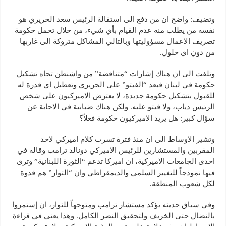
وتضيف: واضح ان من دفع الى استقالة الرئيس سعد الحريري هو
نفسه من يطلب منه عدم القيام بأي شيء، من خلال تحمل حكومة
تصريف الاعمال مسؤوليتها وبالتالي المشاكل متروكة الى غاربها
من دون اي حلول.
وتلفت الى ان هناك إشارات “متناقضة” من واشنطن تجاه تشكيل
حكومة في لبنان فبعد “الفيتو” على الحريري وتعطيل اي قدرة له
للقبول بتشكيل حكومة جديدة، لا يعترض الاميركيون على شخص
الرئيس دياب، ولا فيتو عليه. ولكن هناك ضبابية في الاجابة عن
سؤال كبير: هل يريد الاميركيون حكومة فعلاً؟
وتشير الاوساط الى ان منذ فترة تسرب كلام اميركي لاحد
المقربين والمستشارين للرئيس الاميركي دونالد ترامب وقاله في
احدى الجامعات الاميركية، ان اميركا تدعم “الثورة اللبنانية” وترى
فيها نموذجاً للتغيير السلمي والديمقراطي وان “الثوار” هم قدوة
لكل شعوب المنطقة.
وفي سياق حديثه يؤكد مستشار ترامب ومتوجهاً للثوار، ان إستمروا
بالنضال حتى الخريف ولتحقيق النصر الكامل. وهذا يعني في قراءة