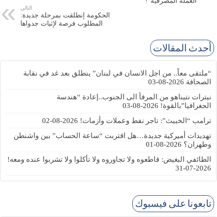
العملة المصرفية”!
التالي
الحكومة إنطلقت بمرحلة جديدة:
المطلوب فرصة لإثبات جدواها
أحدث المقالات
“ملتقى معاً.. من اجل الانسان في لبنان” ينطلق بعد غد في نقابة
الصحافة
2026-08-03
نيترات نتيناهو من المرفأ الى الجنوب..إعادة “هندسة
الجغرافيا”بالقوة!
2026-08-03
ترامب “الخبيث”: تاجر نفط وعملات وأزمات!
2026-08-02
تهديدات أميركية جديدة…هل اقتربت “ساعة الحساب” بين واشنطن
وطهران؟
2026-08-01
الطائفي البغيض: قاطعوه ولا تجاوروه ولا تأكلوا ولا تشربوا عنده ومعه!
2026-07-31
تابعونا على فيسبوك