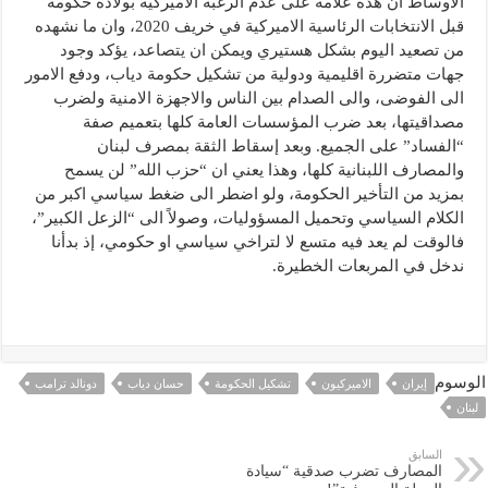
الاوساط ان هذه علامة على عدم الرغبة الاميركية بولادة حكومة
قبل الانتخابات الرئاسية الاميركية في خريف 2020، وان ما نشهده
من تصعيد اليوم بشكل هستيري ويمكن ان يتصاعد، يؤكد وجود
جهات متضررة اقليمية ودولية من تشكيل حكومة دياب، ودفع الامور
الى الفوضى، والى الصدام بين الناس والاجهزة الامنية ولضرب
مصداقيتها، بعد ضرب المؤسسات العامة كلها بتعميم صفة
“الفساد” على الجميع. وبعد إسقاط الثقة بمصرف لبنان
والمصارف اللبنانية كلها، وهذا يعني ان “حزب الله” لن يسمح
بمزيد من التأخير الحكومة، ولو اضطر الى ضغط سياسي اكبر من
الكلام السياسي وتحميل المسؤوليات، وصولاً الى “الزعل الكبير”،
فالوقت لم يعد فيه متسع لا لتراخي سياسي او حكومي، إذ بدأنا
ندخل في المربعات الخطيرة.
الوسوم
إيران
الاميركيون
تشكيل الحكومة
حسان دياب
دونالد ترامب
لبنان
السابق
المصارف تضرب صدقية “سيادة