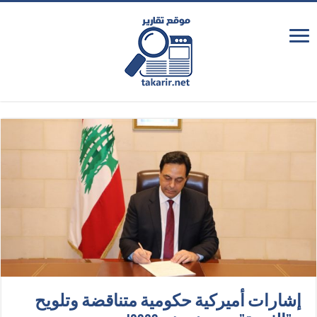
إشارات أميركية حكومية متناقضة وتلويح