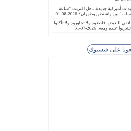
يدات أميركية جديدة…هل اقتربت “ساعة
ساب” بين واشنطن وطهران؟
2026-08-01
ئفي البغيض: قاطعوه ولا تجاوروه ولا تأكلوا
 تشربوا عنده ومعه!
2026-07-31
عونا على فيسبوك