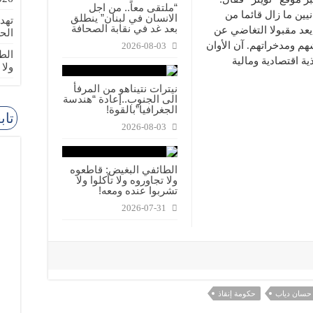
“ملتقى معاً.. من اجل
يين ما زال قائما من
الانسان في لبنان” ينطلق
تهد
بعد غد في نقابة الصحافة
يعد مقبولا التغاضي عن
الح
هم ومدخراتهم. آن الأوان
2026-08-03
الطا
ية اقتصادية ومالية
ولا
نيترات نتيناهو من المرفأ
الى الجنوب..إعادة “هندسة
الجغرافيا”بالقوة!
تاب
2026-08-03
الطائفي البغيض: قاطعوه
ولا تجاوروه ولا تأكلوا ولا
تشربوا عنده ومعه!
2026-07-31
حسان دياب
حكومة إنقاذ