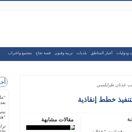
 ودوليات
أخبار المناطق
بلديات
تربية وفنون
قصة نجاح
مجتمع واغتراب
أحد
ئب عدنان طرابلسي
“مل
نفيذ خطط إنقاذية
بعد
نيت
“هن
مقالات مشابهة
ية
ترا
-08-02
 موقع “تويتر” فقال: