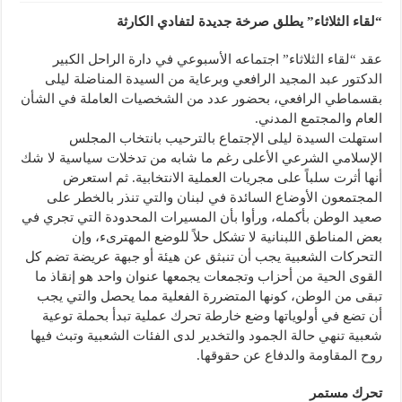
“لقاء الثلاثاء” يطلق صرخة جديدة لتفادي الكارثة
عقد “لقاء الثلاثاء” اجتماعه الأسبوعي في دارة الراحل الكبير
الدكتور عبد المجيد الرافعي وبرعاية من السيدة المناضلة ليلى
بقسماطي الرافعي، بحضور عدد من الشخصيات العاملة في الشأن
العام والمجتمع المدني.
استهلت السيدة ليلى الإجتماع بالترحيب بانتخاب المجلس
الإسلامي الشرعي الأعلى رغم ما شابه من تدخلات سياسية لا شك
أنها أثرت سلباً على مجريات العملية الانتخابية. ثم استعرض
المجتمعون الأوضاع السائدة في لبنان والتي تنذر بالخطر على
صعيد الوطن
بأكمله، ورأوا بأن المسيرات المحدودة التي تجري في
بعض المناطق اللبنانية لا تشكل حلاً للوضع المهترىء، وإن
التحركات الشعبية يجب أن تنبثق عن هيئة أو جبهة عريضة تضم كل
القوى الحية من أحزاب وتجمعات يجمعها عنوان واحد هو إنقاذ ما
تبقى من الوطن، كونها المتضررة الفعلية مما يحصل والتي يجب
أن تضع في أولوياتها وضع خارطة تحرك عملية تبدأ بحملة توعية
شعبية تنهي حالة الجمود والتخدير لدى الفئات الشعبية وتبث فيها
روح المقاومة والدفاع عن حقوقها.
تحرك مستمر