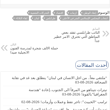
الوسوم
إنقاذ الوطن
ازمات
اقتصاد
التحركات الشعبية
انتخاب المجلس الإسلامي الشرعي الأعلى
طرابلس
لبنان
لقاء الثلاثاء
السابق
النائب طرابلسي تفقد بعض
المناطق التي تحترق: الامر خطير
جداً
التالي
حملة الالف شجرة لمدرسة الفنون
الانجيلية صيدا
أحدث المقالات
“ملتقى معاً.. من اجل الانسان في لبنان” ينطلق بعد غد في نقابة
الصحافة
2026-08-03
نيترات نتيناهو من المرفأ الى الجنوب..إعادة “هندسة
الجغرافيا”بالقوة!
2026-08-03
ترامب “الخبيث”: تاجر نفط وعملات وأزمات!
2026-08-02
تهديدات أميركية جديدة…هل اقتربت “ساعة الحساب” بين واشنطن