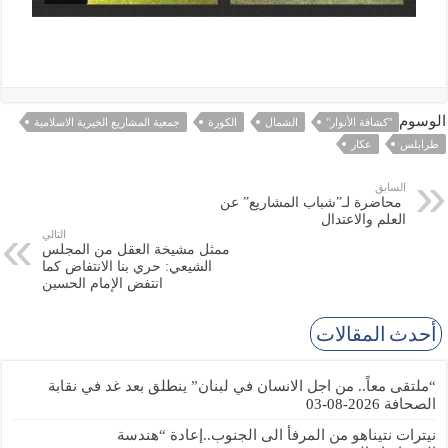
الوسوم
"كشافة الأنوار"
الشمال
الكورة
جمعية المشاريع الخيرية الاسلامية
طرابلس
عكار
السابق
محاضرة لـ”شباب المشاريع” عن
العلم والاعتدال
التالي
ممثل مشيخة العقل من المجلس
الشيعي: حري بنا الانتفاض كما
انتفض الإمام الحسين
أحدث المقالات
“ملتقى معاً.. من اجل الانسان في لبنان” ينطلق بعد غد في نقابة
الصحافة
2026-08-03
نيترات نتيناهو من المرفأ الى الجنوب..إعادة “هندسة