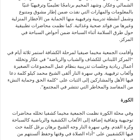
الشمالي وعكار. وشهد المخيم برنامجًا تعليميًا وترفيهيًا غنيًا
بالمعلومات والمهارات التي نفذت ضمن إطار مشوق ومتنوع
وشمل أنشطة تدريبية وترفيهية منها الحماية من الأخطار المنزلية
وغيرها من فوائد صحية وغذائية. كما نظمت محاضرات تطبيقية
حول طرق السلامة أثناء السباحة ضمن أحواض السباحة في
المركز.
وأقامت الجمعية مخيما صيفيا لمرحلة الكشافة استمر ثلاثة أيام في
“المركز اللبناني للكشاف والشباب والرياضة” في عكار وتخلله
أعمال ريادية وجلسات تدريبية بنظام عمل المجموعات الصغيرة
وألعاب ترفيهية. وفي سهرة النار ألقى الشيخ محمد كيلو كلمة دعا
فيها الأهل والمشاركين إلى الثبات على “كلمة الحق وحماية النشء
من المفاسد والمخاطر التي تنتشر في المجتمع”.
الكورة
وفي محلة الكورة نظمت الجمعية مخيما كشفيا تخلله محاضرات
توجيهية وثقافية إضافة إلى الألعاب الكشفية والرياضية كالسباحة
وكرة القدم. وفي سهرة النار وجه الشيخ برهان برغل كلمة حث
فيها الكشفيين على “أداء الصلاة في وقتها وحفظ ألسنتهم من