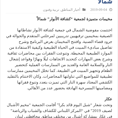
شمالاً
2019-09-04
أخبار المناطق
,
تربية وفنون
مخيمات متميزة لجمعية “كشافة الأنوار” شمالاً
اختتمت مفوضية الشمال في جمعية كشافة الأنوار نشاطاتها
الصيفية بمخيمين ترفيهيين تدريبيين لمرحلتي المتقدم والجوالة في
جرود قضاء الضنية. وافتتح المخيمان بعرض البرنامج وشرح
تفاصيل مبادىء المبيت في الحياة الطبيعية وكيفية الاستفادة من
الموارد الطبيعية المحيطة. وتنوعت الفقرات بين محاضرات ثقافية
وشرح بعض المهارات كتحديد الاتجاهات ليلًا ونهارًا وقواعد إشعال
النار والسلامة العامة والعديد من الممارسات العملية كتحضير
الطعام وتجهيز المبيت في الطبيعة. كما تخلل المخيمين ممارسات
تطبيقية للمواضيع التي تناولتها المحاضرات. وكان الاختتام بالتقليد
الكشفي المعتاد سهرة النار التي تميزت بتعدد وتنوع فقراتها
ومضامينها المسرحية الهادفة بحضور عدد من الأهالي.
عكار
وتحت شعار “شبل اليوم قائد بكرا” أقامت الجمعية “مخيم الأشبال
لصيف 2019” في “المركز اللبناني للكشاف والشباب والرياضة”
في عكار بمشاركة أشبال من مختلف مناطق محافظتي لبنان