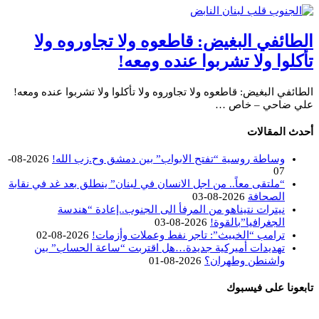
الطائفي البغيض: قاطعوه ولا تجاوروه ولا
تأكلوا ولا تشربوا عنده ومعه!
الطائفي البغيض: قاطعوه ولا تجاوروه ولا تأكلوا ولا تشربوا عنده ومعه!
علي ضاحي – خاص …
أحدث المقالات
وساطة روسية “تفتح الابواب” بين دمشق وح.زب الله!
2026-08-
07
“ملتقى معاً.. من اجل الانسان في لبنان” ينطلق بعد غد في نقابة
الصحافة
2026-08-03
نيترات نتيناهو من المرفأ الى الجنوب..إعادة “هندسة
الجغرافيا”بالقوة!
2026-08-03
ترامب “الخبيث”: تاجر نفط وعملات وأزمات!
2026-08-02
تهديدات أميركية جديدة…هل اقتربت “ساعة الحساب” بين
واشنطن وطهران؟
2026-08-01
تابعونا على فيسبوك