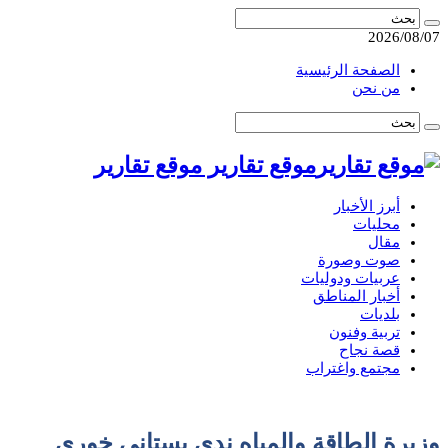
2026/08/07
الصفحة الرئيسية
من نحن
موقع تقارير موقع تقارير
أبرز الأخبار
محليات
مقال
صوت وصورة
عربيات ودوليات
أخبار المناطق
بلديات
تربية وفنون
قصة نجاح
مجتمع واغتراب
وزيرة الطاقة والمياه ندى بستاني خوري