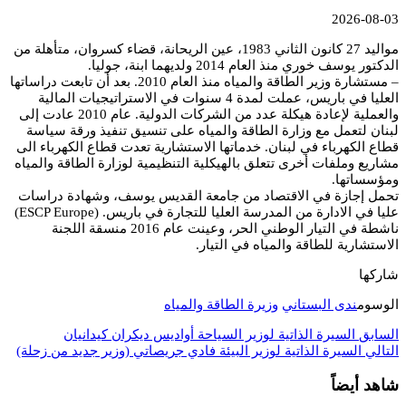
2026-08-03
مواليد 27 كانون الثاني 1983، عين الريحانة، قضاء كسروان، متأهلة من
الدكتور يوسف خوري منذ العام 2014 ولديهما ابنة، جوليا.
– مستشارة وزير الطاقة والمياه منذ العام 2010. بعد أن تابعت دراساتها
العليا في باريس، عملت لمدة 4 سنوات في الاستراتيجيات المالية
والعملية لإعادة هيكلة عدد من الشركات الدولية. عام 2010 عادت إلى
لبنان لتعمل مع وزارة الطاقة والمياه على تنسيق تنفيذ ورقة سياسة
قطاع الكهرباء في لبنان. خدماتها الاستشارية تعدت قطاع الكهرباء الى
مشاريع وملفات أخرى تتعلق بالهيكلية التنظيمية لوزارة الطاقة والمياه
ومؤسساتها.
تحمل إجازة في الاقتصاد من جامعة القديس يوسف، وشهادة دراسات
عليا في الادارة من المدرسة العليا للتجارة في باريس. (ESCP Europe)
ناشطة في التيار الوطني الحر، وعينت عام 2016 منسقة اللجنة
الاستشارية للطاقة والمياه في التيار.
شاركها
الوسوم
ندى البستاني
وزيرة الطاقة والمياه
السابق
السيرة الذاتية لوزير السياحة أواديس ديكران كيدانيان
التالي
السيرة الذاتية لوزير البيئة فادي جريصاتي (وزير جديد من زحلة)
شاهد أيضاً