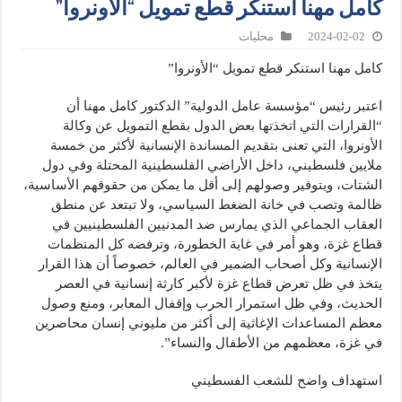
كامل مهنا استنكر قطع تمويل “الأونروا”
2024-02-02
محليات
كامل مهنا استنكر قطع تمويل “الأونروا”
اعتبر رئيس “مؤسسة عامل الدولية” الدكتور كامل مهنا أن
“القرارات التي اتخذتها بعض الدول بقطع التمويل عن وكالة
الأونروا، التي تعنى بتقديم المساندة الإنسانية لأكثر من خمسة
ملايين فلسطيني، داخل الأراضي الفلسطينية المحتلة وفي دول
الشتات، وبتوفير وصولهم إلى أقل ما يمكن من حقوقهم الأساسية،
ظالمة وتصب في خانة الضغط السياسي، ولا تبتعد عن منطق
العقاب الجماعي الذي يمارس ضد المدنيين الفلسطينيين في
قطاع غزة، وهو أمر في غاية الخطورة، وترفضه كل المنظمات
الإنسانية وكل أصحاب الضمير في العالم، خصوصاً أن هذا القرار
يتخذ في ظل تعرض قطاع غزة لأكبر كارثة إنسانية في العصر
الحديث، وفي ظل استمرار الحرب وإقفال المعابر، ومنع وصول
معظم المساعدات الإغاثية إلى أكثر من مليوني إنسان محاصرين
في غزة، معظمهم من الأطفال والنساء”.
استهداف واضح للشعب الفسطيني