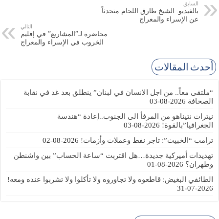
السابق
بالفيديو: الشيخ طارق اللحام متحدثاً
عن الإسراء والمعراج
التالي
محاضرة لـ”المشاريع” في إقليم
الخروب في الإسراء والمعراج
أحدث المقالات
“ملتقى معاً.. من اجل الانسان في لبنان” ينطلق بعد غد في نقابة
الصحافة
2026-08-03
نيترات نتيناهو من المرفأ الى الجنوب..إعادة “هندسة
الجغرافيا”بالقوة!
2026-08-03
ترامب “الخبيث”: تاجر نفط وعملات وأزمات!
2026-08-02
تهديدات أميركية جديدة…هل اقتربت “ساعة الحساب” بين واشنطن
وطهران؟
2026-08-01
الطائفي البغيض: قاطعوه ولا تجاوروه ولا تأكلوا ولا تشربوا عنده ومعه!
2026-07-31