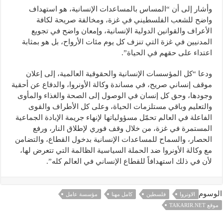
وأشار إلى أن “المساس بالمساعدات الإنسانية، هو استهداف
واضح للشعب الفلسطيني في غزة، ومخالفة صريحة لكافة
الأعراف والقوانين الدولية الإنسانية، وإمعان واضح في تجويع
المدنيين في غزة التي تنزف كل يوم مئات الأرواح، بل هو بمثابة
اعتداء على حقهم في الحياة”.
ودعا “كل المؤسسات الإنسانية والحقوقية العالمية، إلى إعلان
موقف إنساني صريح، في مساندة وكالة الأونروا، والدفاع عن أحقية
وجودها، وحق كل إنسان في الوصول إلى الصحة والغذاء والمأوى
والتعليم وباقي مستلزمات الحياة، وعلى كل الأطراف والقوى
الفاعلة في العالم تحمّل مسؤولياتها لإنهاء جريمة الإبادة الجماعية
المستمرة في غزة، من خلال وقف فوري لإطلاق النار، ورفع
الحصار، والسماح للمساعدات الإنسانية بدخول القطاع، والتضامن
مع وكالة الأونروا ضد الحملة السياسية الظالمة التي تتعرض لها،
لأن في ذلك استهدافاً للقطاع الإنساني في العالم كله”.
الوسوم
الاونروا
فلسطين
كامل مهنا
مؤسسة عامل
موقع TAKARIR.NET