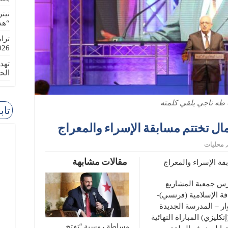
نيت
“هن
ترا
-08-02
تهد
الح
 طه ناجي يلقي كلمته
تاب
ل تختتم مسابقة الإسراء والمعراج
,
محليات
مقالات مشابهة
ة الإسراء والمعراج
ارس جمعية المشاريع
فة الإسلامية (فرنسي)-
وار – المدرسة الجديدة
نكليزي) المباراة النهائية
وساطة روسية “تفتح