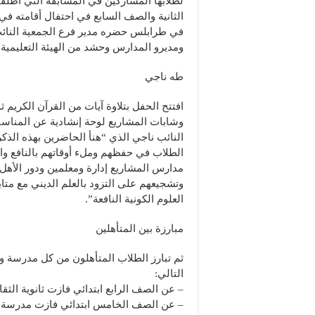
لطلابها المشاركين في المسابقة التي أطلق
الثانية والصف السابع في احتفال أقامته في
في طرابلس حضره مدير فرع الجمعية النائب
ومديرو المدارس وحشد من الهيئة التعليمية 
طه ناجي
افتتح الحفل بتلاوة آيات من القرآن الكريم
وشابات المشاريع لوحة إنشادية عن المناسب
النائب ناجي الذي “هنأ الحاضرين بهذه الذك
الطلاب في حفظهم وملء أوقاتهم بالنافع وال
مدارس المشاريع إدارة ومعلمين ودور الأهل
وتشجيعهم على التزود بالعلم الديني مع متا
العلوم الكونية النافعة”.
مبارزة بين المتأهلين
ثم تبارز الطلاب المتأهلون من كل مدرسة وج
التالي:
– عن الصف الرابع ابتدائي فازت ثانوية الثقا
– عن الصف الخامس ابتدائي فازت مدرسة الث