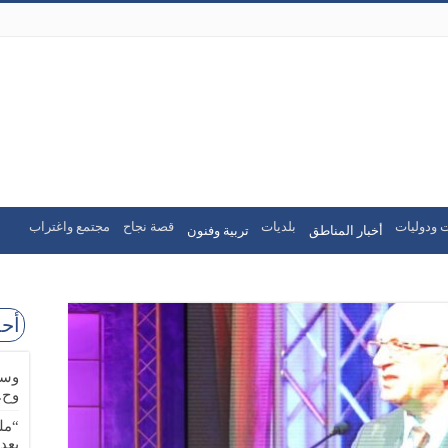
 ودوليات
بلديات
قصة نجاح
مجتمع واغتراب
أخبار المناطق
تربية وفنون
أحد
وسا
وح.
“مل
بعد