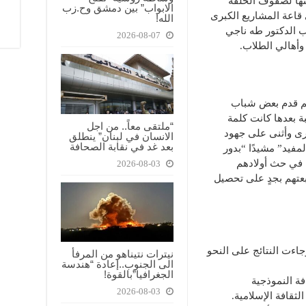
تها لصفوف الحلقة
الابواب” بين دمشق وح.زب
 قاعة المشاريع الكبرى
الله!
 الدكتور طه ناجي
2026-08-07
وأهالي الطلاب.
 ثم قدم بعض شباب
ة بعدها كانت كلمة
“ملتقى معاً.. من اجل
رى وأثنى على جهود
الانسان في لبنان” ينطلق
بعد غد في نقابة الصحافة
مفيد” مشيدًا “بدور
 في حث أولادهم
2026-08-03
بعتهم بجدٍ على تحصيل
اءت النتائج على النحو
نيترات نتيناهو من المرفأ
الى الجنوب..إعادة “هندسة
الجغرافيا”بالقوة!
فة النموذجية
2026-08-03
قافة الإسلامية.