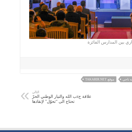
اري بين المدارس الفائزة
 ناجي
موقع TAKARIR.NET
التالي
علاقة حzب الله والتيار الوطني الحرّ
تحتاج الى “تحوّل” لإنقاذها