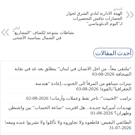
السابق
الهيئة الادارية لنادي الشرق لحوار
الحضارات تناقش التحضيرات
لـ”اليوم الدبلوماسي”
التالي
نشاطات متنوعة لكشاف “المشاريع”
في الشمال بمناسبة الأضحى
أحدث المقالات
“ملتقى معاً.. من اجل الانسان في لبنان” ينطلق بعد غد في نقابة
الصحافة
2026-08-03
نيترات نتيناهو من المرفأ الى الجنوب..إعادة “هندسة
الجغرافيا”بالقوة!
2026-08-03
ترامب “الخبيث”: تاجر نفط وعملات وأزمات!
2026-08-02
تهديدات أميركية جديدة…هل اقتربت “ساعة الحساب” بين واشنطن
وطهران؟
2026-08-01
الطائفي البغيض: قاطعوه ولا تجاوروه ولا تأكلوا ولا تشربوا عنده ومعه!
2026-07-31