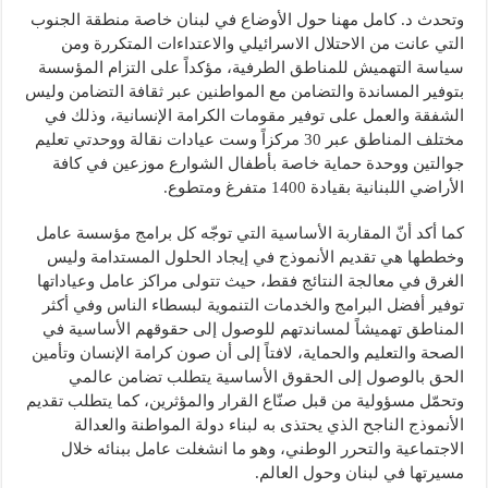
وتحدث د. كامل مهنا حول الأوضاع في لبنان خاصة منطقة الجنوب
التي عانت من الاحتلال الاسرائيلي والاعتداءات المتكررة ومن
سياسة التهميش للمناطق الطرفية، مؤكداً على التزام المؤسسة
بتوفير المساندة والتضامن مع المواطنين عبر ثقافة التضامن وليس
الشفقة والعمل على توفير مقومات الكرامة الإنسانية، وذلك في
مختلف المناطق عبر 30 مركزاً وست عيادات نقالة ووحدتي تعليم
جوالتين ووحدة حماية خاصة بأطفال الشوارع موزعين في كافة
الأراضي اللبنانية بقيادة 1400 متفرغ ومتطوع.
كما أكد أنّ المقاربة الأساسية التي توجّه كل برامج مؤسسة عامل
وخططها هي تقديم الأنموذج في إيجاد الحلول المستدامة وليس
الغرق في معالجة النتائج فقط، حيث تتولى مراكز عامل وعياداتها
توفير أفضل البرامج والخدمات التنموية لبسطاء الناس وفي أكثر
المناطق تهميشاً لمساندتهم للوصول إلى حقوقهم الأساسية في
الصحة والتعليم والحماية، لافتاً إلى أن صون كرامة الإنسان وتأمين
الحق بالوصول إلى الحقوق الأساسية يتطلب تضامن عالمي
وتحمّل مسؤولية من قبل صنّاع القرار والمؤثرين، كما يتطلب تقديم
الأنموذج الناجح الذي يحتذى به لبناء دولة المواطنة والعدالة
الاجتماعية والتحرر الوطني، وهو ما انشغلت عامل ببنائه خلال
مسيرتها في لبنان وحول العالم.