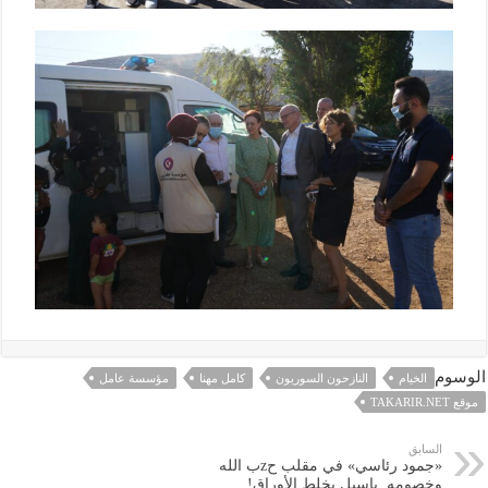
الوسوم
الخيام
النازحون السوريون
كامل مهنا
مؤسسة عامل
موقع TAKARIR.NET
السابق
«جمود رئاسي» في مقلب حzب الله
وخصومه..باسيل يخلط الأوراق!