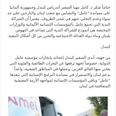
ختاماً شكر د. كامل مهنا السفير أندرياس كيندل وجمهورية ألمانيا
على مساندة “عامل” والتضامن مع شعب لبنان والنازحين على حد
سواء وعدم التخلي عنهم في شتى الظروف، معتبراً أن الشراكة
الندية التي تجمع عامل بالمؤسسات الإنسانية الألمانية والوزارات
المختصة هي أنموذج للشراكة الندية التي تساعد في النهوض
بلبنان وبناء دولة العدالة الاجتماعية والتحرر من كل أشكال التبعية.
كيندل
من جهته، أبدى السفير كيندل إعجابه بانجازات مؤسسة عامل
الدولية، خصوصاً لجهة ترفعها عن النعرات الطائفية والفئوية التي
يعاني منها العالم العربي، وعملها في المناطق الشعبية، واعداً
بدعم لبنان والاستمرار في مساندة البرامج الإنسانية التي تنفذها
“عامل” وباقي المؤسسات الإنسانية لمواجهة الأزمة المعيشية
المتفاقمة في لبنان.