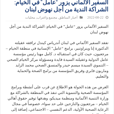
السفير الألماني يزور “عامل” في الخيام:
الشراكة الندية من أجل نهوض لبنان
2022-08-22
أخبار المناطق
,
مجتمع واغتراب
,
محليات
السفير الألماني يزور “عامل” في الخيام: الشراكة الندية من أجل
نهوض لبنان
تفقد السفير الألماني في لبنان أندرياس كيندل ترافقه عقيلته
الدكتورة إنا وينراوتنير، برامج “عامل” الإنسانية في منطقة الخيام –
مرجعيون، حيث كان في استقباله د. كامل مهنا رئيس مؤسسة
عامل الدولية وعقيلته السيدة فايدة ومسؤولة مركز الخيام الصحي
– التنموي السيدة ميسم حيدر والمنسق الصحي محمد الزايد
وماريون فابري وفريق المؤسسة من برامج الصحة والحماية
والتعليم.
الغرض من هذه الجولة هو الاطلاع عن قرب على أنشطة وبرامج
المؤسسة الصحية والتنموية التي تنفذ في المنطقة بالشراكة مع
وزارة التنمية الألمانية ومنظمة ميديكو، وهدفها توفير حقوق أهالي
الخيام – مرجعيون والنازحين على حد سواء، خصوصاً في مجال
الرعاية الصحية الأولية، الدعم النفسي – الاجتماعي، إضافة إلى