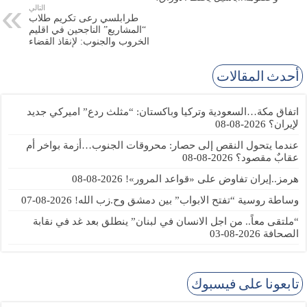
التالي
طرابلسي رعى تكريم طلاب
“المشاريع” الناجحين في اقليم
الخروب والجنوب: لإنقاذ القضاء
أحدث المقالات
اتفاق مكة…السعودية وتركيا وباكستان: “مثلث ردع” اميركي جديد
لإيران؟
2026-08-08
عندما يتحول النقص إلى حصار: محروقات الجنوب…أزمة بواخر أم
عقابٌ مقصود؟
2026-08-08
هرمز..إيران تفاوض على «قواعد المرور»!
2026-08-08
وساطة روسية “تفتح الابواب” بين دمشق وح.زب الله!
2026-08-07
“ملتقى معاً.. من اجل الانسان في لبنان” ينطلق بعد غد في نقابة
الصحافة
2026-08-03
تابعونا على فيسبوك