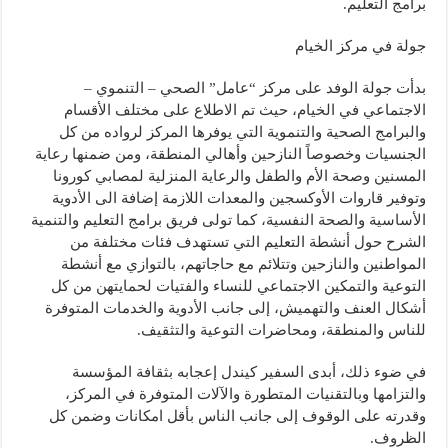
برامج التعليم.
جولة في مركز الخيام
بدأت جولة الوفد على مركز “عامل” الصحي – التنموي –
الاجتماعي في الخيام، حيث تم الاطلاع على مختلف الأقسام
والبرامج الصحية والتنموية التي يوفرها المركز لرواده من كل
الجنسيات وخصوصاً النازحين وأهالي المنطقة، ومن ضمنها رعاية
المسنين وصحة الأم والطفل والرعاية المنزلية لمصابي كورونا
وتوفير قاروات الأوكسجين والمعدات اللازمة إضافة الى الأدوية
الأساسية والصحة النفسية، كما تولى فريق برامج التعليم والتنمية
الشرح حول أنشطة التعليم التي تستهدف فئات مختلفة من
المواطنين والنازحين وتتلائم مع حاجاتهم، بالتوازي مع أنشطة
التوعية والتمكين الاجتماعي للنساء والفتيات لحمايتهن من كل
أشكال العنف والتهميش، إلى جانب الأدوية والخدمات المتوفرة
للناس والمنطقة، ومحاضرات التوعية والتثقيف.
في ضوء ذلك، أبدى السفير كيندل إعجابه بثقافة المؤسسة
والتزامها وبالتقنيات المتطورة والآلات المتوفرة في المركز،
وقدرته على الوقوف إلى جانب الناس بأقل امكانات وضمن كل
الظروف.