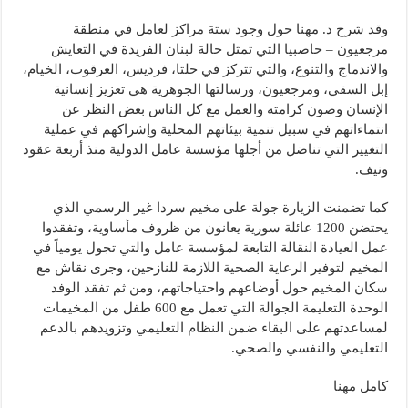
وقد شرح د. مهنا حول وجود ستة مراكز لعامل في منطقة
مرجعيون – حاصبيا التي تمثل حالة لبنان الفريدة في التعايش
والاندماج والتنوع، والتي تتركز في حلتا، فرديس، العرقوب، الخيام،
إبل السقي، ومرجعيون، ورسالتها الجوهرية هي تعزيز إنسانية
الإنسان وصون كرامته والعمل مع كل الناس بغض النظر عن
انتماءاتهم في سبيل تنمية بيئاتهم المحلية وإشراكهم في عملية
التغيير التي تناضل من أجلها مؤسسة عامل الدولية منذ أربعة عقود
ونيف.
كما تضمنت الزيارة جولة على مخيم سردا غير الرسمي الذي
يحتضن 1200 عائلة سورية يعانون من ظروف مأساوية، وتفقدوا
عمل العيادة النقالة التابعة لمؤسسة عامل والتي تجول يومياً في
المخيم لتوفير الرعاية الصحية اللازمة للنازحين، وجرى نقاش مع
سكان المخيم حول أوضاعهم واحتياجاتهم، ومن ثم تفقد الوفد
الوحدة التعليمة الجوالة التي تعمل مع 600 طفل من المخيمات
لمساعدتهم على البقاء ضمن النظام التعليمي وتزويدهم بالدعم
التعليمي والنفسي والصحي.
كامل مهنا