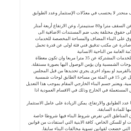
 منحدر لا يحتسب في معدّلات الإستثمار وعدد الطوابق
– أولا: ألا يزيد ارتفاع الحد للطابق المنحدر عن السقف مترا و80 سنتيمترا، وعن الارتفاع أربعة أمتار
 الى حقوق مختلفة يجب ضم المستندات الاضافية الى
وق على البناء المضاف والمساحة المخصصة للخدمات
 صادرة عن مكتب تدقيق فني فئة اولى عن قدرة تحمل
 العامة من الناحية الانسانية
– ثانيا: يجب ألا تقل المساهمة المتخصصة للخدمات المشتركة عن 35 مترا مربعا وان تكون معطاة
للوحات الشمسية وان يؤمن الوصول اليها بصورة مستقلة.
القرميد او بمواد اخرى يجري تحديدها من قبل المجلس
الاعلى للتنظيم المدني، وان يتضمن ما لا يقل عن 15 في المئة من مساحة الطابق لوحات شمسية
سية. ويعتبر جسم البناء الخارجي المقام بموجب هذا التعديل
 المستعملة في الخارج وذلك في الاقسام العمودية اذا
ا عدد الطوابق والارتفاع، يمكن الزيادة على عامل الاستثمار
نون المناطق التي تفرض شروط البناء فيها شروطا خاصة
او للسكن الخاص، كافة الابنية التي استفادت من قوانين
ة التي خضعت لقوانين تسوية مخالفات البناء سابقا.