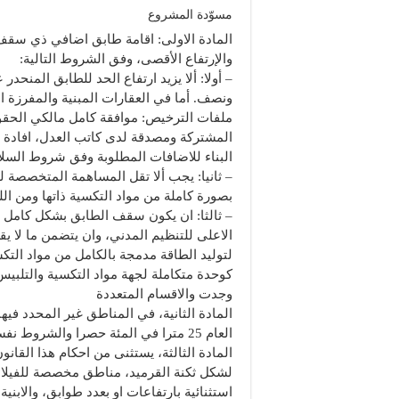
مسوّدة المشروع
المادة الاولى: اقامة طابق اضافي ذي سقف
والإرتفاع الأقصى، وفق الشروط التالية:
ونصف. أما في العقارات المبنية والمفرزة
ملفات الترخيص: موافقة كامل مالكي الحق
المشتركة ومصدقة لدى كاتب العدل، افادة
البناء للاضافات المطلوبة وفق شروط السلامة
بصورة كاملة من مواد التكسية ذاتها ومن ا
– ثالثا: ان يكون سقف الطابق بشكل كامل ب
لتوليد الطاقة مدمجة بالكامل من مواد التك
كوحدة متكاملة لجهة مواد التكسية والتلبيس
وجدت والاقسام المتعددة
المادة الثانية، في المناطق غير المحدد فيه
العام 25 مترا في المئة حصرا والشروط نفسها للمادة السابقة.
المادة الثالثة، يستثنى من احكام هذا القا
لشكل ثكنة القرميد، مناطق مخصصة للفيلات 
استثنائية بارتفاعات او بعدد طوابق، والابني