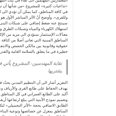
المعماريين المهتمين الى لقاء في بيت الم
«تداعيات كثيرة» للمشروع «من شأنها أن تؤث
في كافة المناطق، كما يمكن أن تؤدي الى ال
وللقرى». وأوضح أنّ الأثر المباشر الأول هو 
سينتج عنه ضغط إضافي على شبكات البنى ال
استهلاك الكهرباء والمياه وشبكات الطرق 
معدّلات الإستثمار ستؤدي الى مزيد من الإكت
المناطق المبنية التي تعاني أصلا من كثافة
حقوقية وقانونية بين مالكي الحصص والانتفاع
خطيرة في ما يتعلق بالسلامة العامة والقدرة
يشتريها
التقرير أشار الى أن التنظيم المدني يحدّد 
بهدف الحفاظ على طابع القرى والأرياف وعل
أكيد على الطابع العمراني في كل المناطق بم
وتعميم نموذج الأبنية التي يبلغ ارتفاعها أرب
الطابق الاضافي بحجة «الأثر التجميلي» لث
المناطق بمعزل عن خصائصها ونوعية البناء ف