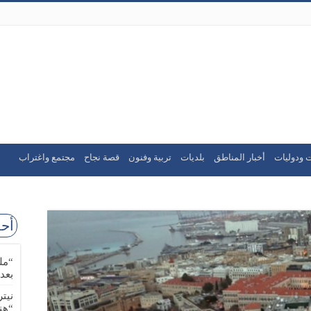
 ودوليات
أخبار المناطق
بلديات
تربية وفنون
قصة نجاح
مجتمع واغتراب
أحد
“مل
بعد
نيت
“هن