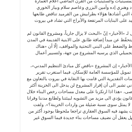
خمسينيات والستينيات من القرن الماضي أعلام العمارة
راد وهنري إده وأمين البزري وعاصم سلام وبيار الخوري
ة التي أشادها هؤلاء بطرابيش من القرميد تناقض طابعها
 على البنايات المرتفعة والأبراج التي تشاد في بيروت
ـ «الأخبار» إنّ «البحث لا يزال جارياً، ومشروع القانون لم
يتحفّظ عن مبدأ إضافة طابق على الابنية القديمة في المدن
ظ والضغط على البنى التحتية والمواقف، إلّا أن «هناك
لتجميلي الذي يرسيه المشروع من جهة، ولتسيير أعمال
الأخبار» إن المشروع «ناقض كل مبادئ التنظيم المدني»،
ين تمويل للمؤسسة العامة للإسكان. فيما استغرب تقرير
ت التقديرية التي قامت بها النقابة في بيروت بالتعاون مع
ي تشير الى أن إقرار المشروع لن يدخل الى الخزينة أكثر
ويا كحدّ أقصى، «هذا اذا ارتكزنا على معدل مساحات رخص البناء خلال
ون يؤدي الى مزيد من التشويه لبيئتنا ولطابع مدننا وقرانا
ذي لا يمثل سوى نسبة ضئيلة من واردات الخزينة؟». ولفت
 يشهد فيه السوق العقاري تراجعا ملحوظا بوجود أكثر من
 فهل يعقل أن نضيف مساحات بناء جديدة فيما السوق غير