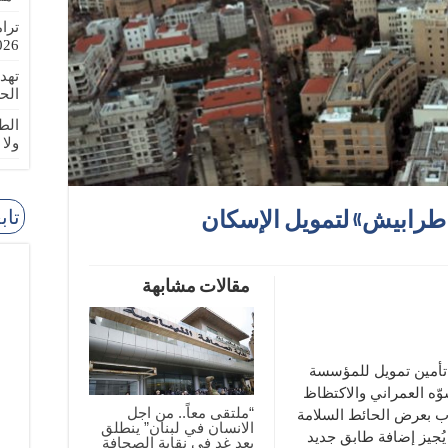
ترا
-08-02
تهد
الح
الطا
ولا
تاب
ب طرابيش» لتمويل الإسكان
مقالات مشابهة
 تأمين تمويل للمؤسسة
وّه العمراني والاكتظاظ
“ملتقى معاً.. من اجل
ب بعرض الحائط السلامة
الانسان في لبنان” ينطلق
يُجيز إضافة طابق جديد
بعد غد في نقابة الصحافة