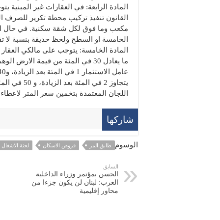
المادة الرابعة: في العقارات غير المبنية 
القانون تنفيذ تركيب محطة تكرير للصرف ال
مكعب وما فوق لكل شقة سكنية. في حال الاس
الخامسة او السطح ولحظ حديقة بنسبة لا تقل عن 40 بالمئة من مساحة الس
المادة الخامسة: يتوجب على مالكي العقار ا
ما يعادل 30 في المئة من قيمة الارض
اللجان المعتمدة بتخمين سعر المتر لاعطاء
شاركها
الوسوم
طابق المر
قروض الاسكان
لجنة الاشغال
السابق
الحسن بمؤتمر وزراء الداخلية
العرب: لبنان لن يكون جزءا من
محاور إقليمية