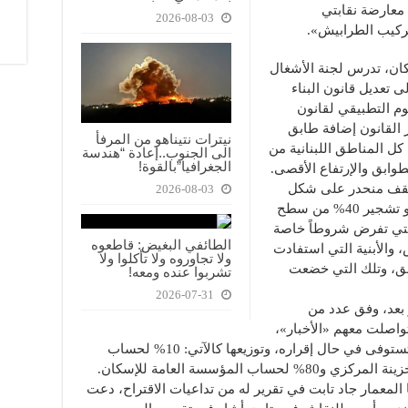
 معارضة نقابتي
2026-08-03
ركيب الطرابيش».
كان، تدرس لجنة الأشغال
ى تعديل قانون البناء
) وتعديل المرسوم التطبيقي لقانون
 (تاريخ 12/12/2005). ويُجيز القانون إضافة طابق
نيترات نتيناهو من المرفأ
كل المناطق اللبنانية من
الى الجنوب..إعادة “هندسة
الجغرافيا”بالقوة!
طوابق والإرتفاع الأقصى.
 سقف منحدر على شكل
2026-08-03
ثكنة مُغطّاة بالقرميد في المناطق الريفية أو تشجير 40% من سطح
لتي تفرض شروطاً خاصة
الطائفي البغيض: قاطعوه
 والأبنية التي استفادت
ولا تجاوروه ولا تأكلوا ولا
ابق، وتلك التي خضعت
تشربوا عنده ومعه!
2026-07-31
ر بعد، وفق عدد من
تواصلت معهم «الأخبار»،
إلّا أنّ «الثابت» هو تقسيم العائدات التي ستستوفى في حال إقراره، وتوزيعها كالآتي: 10% لحساب
 المعمار جاد تابت في تقرير له من تداعيات الاقتراح، دعت