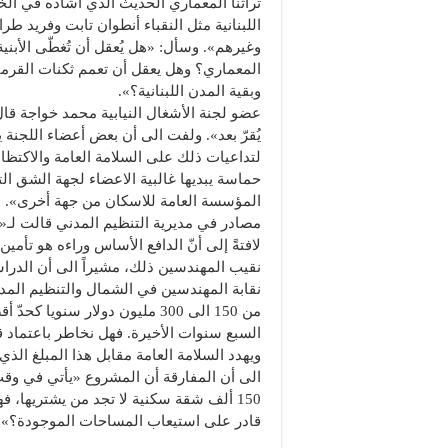
تراثنا المعماري الحديث الذي أشاده في ال
اللبنانية مثل النقباء أنطوان تابت وفريد ط
وغيرهم». وسأل: «هل يُعقل أن تُغطّى الأبني
المعماري؟ وهل يعقل أن تعمم ثكنات القرميد
وبقية المدن اللبنانية؟».
عضو لجنة الأشغال النيابية محمد خواجة قال ل
يُقرّ بعد». ولفت الى أن بعض أعضاء اللجنة 
لتداعيات ذلك على السلامة العامة والاكتظا
حماسة يبديها غالبية الاعضاء لجهة الشق ا
المؤسسة العامة للاسكان من جهة أخرى».
مصادر في مديرية التنظيم المدني قالت لـ«
لافتةً إلى أنّ الدافع الأساس وراءه هو تأم
نقيب المهندسين ذلك، مشيراً الى أن الدراسا
نقابة المهندسين في الشمال والتنظيم المدن
من 150 الى 300 مليون دولار سن
السبع سنوات الأخيرة. فهل نخاطر باعتماد قان
ويهدد السلامة العامة مقابل هذا المبلغ ال
الى أن المفارقة أن المشروع «يأتي في وقت
150 ألف شقة سكنية لا تجد من يشتريها،
قادر على استيعاب المساحات الموجودة؟».