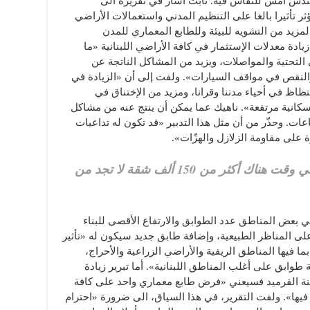
هندس أمس للنقاش فيه. تابت أشار في تقريره الى
ر تأثيرا بالغا على التنظيم المدني واستعمالات الأراضي
مزيد من التشويه للبيئة وللطابع المعماري للمدن
زيادة معدلات الإستثمار في كافة الأراضي اللبنانية «ما
تحتية والمواصلات، ويزيد من المشاكل الناتجة عن
والنقص في مواقف السيارات». ولفت إلى أن «الزيادة في
ظاظ في أحياء مدننا وقرانا، ومزيد من الإختناق في
 سكانية مرتفعة». ناهيك عما يمكن أن ينتج عنه من مشاكل
ات. وحذّر من أن مثل هذا التدبير «قد تكون له تداعيات
 على مقاومة الزلازل والهزّات».
نقابة المهندسين: المشروع يأتي في وقت هناك أكثر من 150 ألف شقة لا تجد من
في بعض المناطق عدد الطوابق والارتفاع الأقصى للبناء
ى المناظر الطبيعية، وإضافة طابق جديد سيكون له «تأثير
ا فيها المناطق الريفية والأراضي الزراعية والأحراج،
عة طوابق على أغلب المناطق اللبنانية». أما تبرير زيادة
كنة القرميد فسيعني «فرض طابع معماري واحد على كافة
يها». ولفت التقرير، في هذا السياق، الى ضرورة «احترام