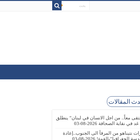
ث المقالات
تقى معاً.. من اجل الانسان في لبنان” ينطلق
 غد في نقابة الصحافة
2026-08-03
رات نتيناهو من المرفأ الى الجنوب..إعادة
دسة الجغرافيا”بالقوة!
2026-08-03