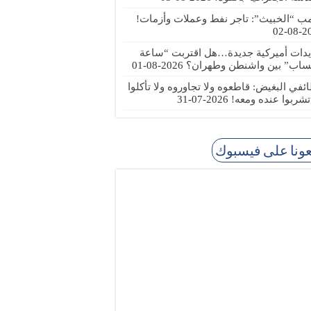
مب “الخبيث”: تاجر نفط وعملات وأزمات!
2026
يدات أميركية جديدة…هل اقتربت “ساعة
ساب” بين واشنطن وطهران؟
2026-08-01
ئفي البغيض: قاطعوه ولا تجاوروه ولا تأكلوا
 تشربوا عنده ومعه!
2026-07-31
عونا على فيسبوك