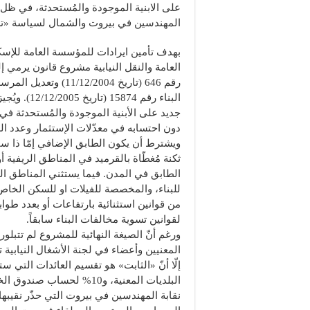
على الابنية الموجودة والمُستحدثة، في ظل
المهندسين في بيروت والشمال لسياسة «ت
بهدف تأمين ايرادات للمؤسسة العامة للإس
العامة والنقل النيابية مشروع قانون يرمي إل
رقم 646 (تاريخ 11/12/2004
البناء رقم 15874
جديد على الأبنية الموجودة والمُستحدثة في 
دون احتسابه في معدّلات الإستثمار وعدد ال
ويشترط أن يكون الطابق الإضافي إمّا ذا
الطابق في المدن. فيما يستثني المناطق ا
للبناء، والمخصصة للفيلات او للسكن الخاص،
من قوانين استثنائية بارتفاعات أو بعدد طو
لقوانين تسوية مخالفات البناء سابقاً.
ورغم أنّ الصيغة النهائية للمشروع لم تتبلو
المعنيين وأعضاء في لجنة الأشغال النيابية 
البلديات المعنية، و10% لحساب صندوق الخزينة المركزي و80% لحساب المؤسسة العامة للإسكان.
نقابة المهندسين في بيروت التي حذّر نقيبها