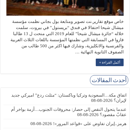
خاص موقع تقارير.نت تصوير ومتابعة بول بجاني نظمت مؤسسة
ميشال شيحا احتفالا في فندق “بريستول” في بيروت، سلمت
خلاله “جائزة ميشال شيحا” للعام 2019 التي منحت ل 13 طالبا
فازوا في المسابقة التي نظمتها المؤسسة باللغات الثلاث العربية
والفرنسية والانكليزية، وشارك فيها اكثر من 500 طالب من
الصفوف الثانوية النهائية …
أكمل القراءة »
أحدث المقالات
اتفاق مكة…السعودية وتركيا وباكستان: “مثلث ردع” اميركي جديد
لإيران؟
2026-08-08
عندما يتحول النقص إلى حصار: محروقات الجنوب…أزمة بواخر أم
عقابٌ مقصود؟
2026-08-08
هرمز..إيران تفاوض على «قواعد المرور»!
2026-08-08