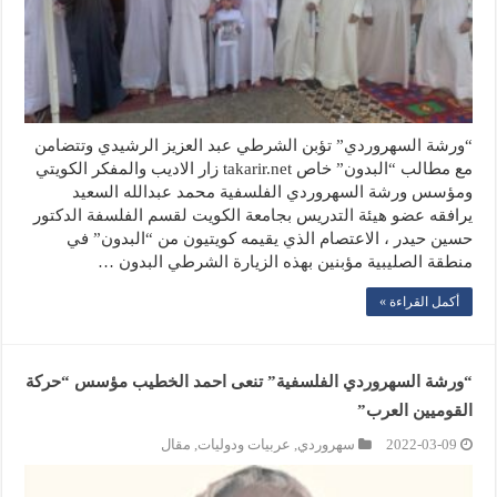
“ورشة السهروردي” تؤبن الشرطي عبد العزيز الرشيدي وتتضامن
مع مطالب “البدون” خاص takarir.net زار الاديب والمفكر الكويتي
ومؤسس ورشة السهروردي الفلسفية محمد عبدالله السعيد
يرافقه عضو هيئة التدريس بجامعة الكويت لقسم الفلسفة الدكتور
حسين حیدر ، الاعتصام الذي يقيمه كويتيون من “البدون” في
منطقة الصليبية مؤبنين بهذه الزيارة الشرطي البدون …
أكمل القراءة »
“ورشة السهروردي الفلسفية” تنعى احمد الخطيب مؤسس “حركة
القوميين العرب”
2022-03-09
سهروردي
,
عربيات ودوليات
,
مقال