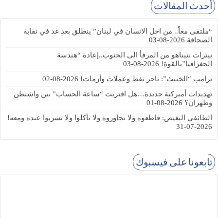
أحدث المقالات
“ملتقى معاً.. من اجل الانسان في لبنان” ينطلق بعد غد في نقابة
الصحافة
2026-08-03
نيترات نتيناهو من المرفأ الى الجنوب..إعادة “هندسة
الجغرافيا”بالقوة!
2026-08-03
ترامب “الخبيث”: تاجر نفط وعملات وأزمات!
2026-08-02
تهديدات أميركية جديدة…هل اقتربت “ساعة الحساب” بين واشنطن
وطهران؟
2026-08-01
الطائفي البغيض: قاطعوه ولا تجاوروه ولا تأكلوا ولا تشربوا عنده ومعه!
2026-07-31
تابعونا على فيسبوك