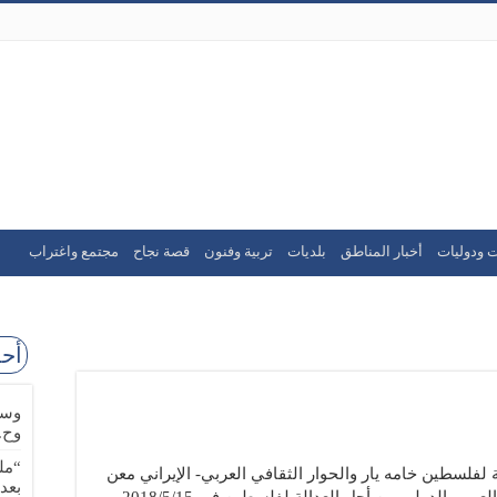
ت ودوليات
أخبار المناطق
بلديات
تربية وفنون
قصة نجاح
مجتمع واغتراب
أحد
وسا
وح.
“مل
 لفلسطين خامه يار والحوار الثقافي العربي- الإيراني معن
بعد