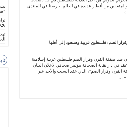
بشور خلال انعقاد الدورة الخامسة للمنتدى العربي الدولي من أجل العدالة لفلسطين في 2018/5/15
المثقفين من أقطار عديدة في العالم، حرصنا في المنتدى
نيت
“هن
ات …
ترا
-08-02
تهد
الح
رار الضم: فلسطين عربية وستعود إلى أهلها
ون ضد صفقة القرن وقرار الضم فلسطين عربية إسلامية
تاب
قد في دار نقابة الصحافة مؤتمر صحافي لاعلان البيان
 القرن وقرار الضم”، الذي عقد السبت والأحد عبر