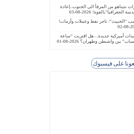
رات نتيناهو من المرفأ الى الجنوب..إعادة
دسة الجغرافيا”بالقوة!
2026-08-03
مب “الخبيث”: تاجر نفط وعملات وأزمات!
2026
يدات أميركية جديدة…هل اقتربت “ساعة
ساب” بين واشنطن وطهران؟
2026-08-01
عونا على فيسبوك