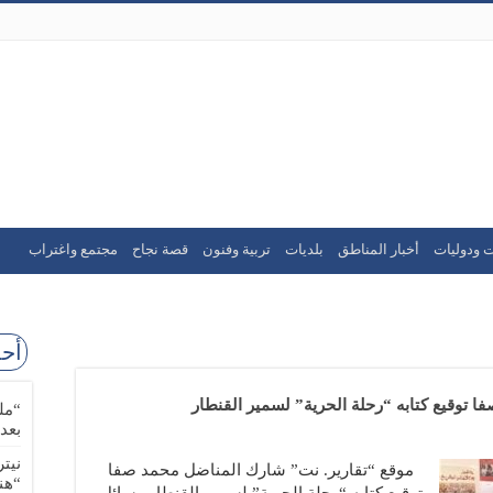
ت ودوليات
أخبار المناطق
بلديات
تربية وفنون
قصة نجاح
مجتمع واغتراب
أحد
 توقيع كتابه “رحلة الحرية” لسمير القنطار
“مل
بعد
نيت
موقع “تقارير. نت” شارك المناضل محمد صفا
“هن