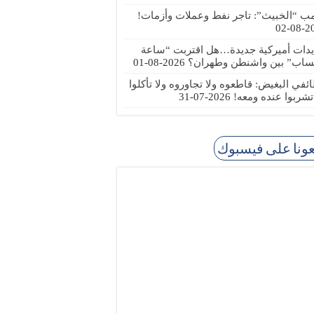
مب “الخبيث”: تاجر نفط وعملات وأزمات!
2026
يدات أميركية جديدة…هل اقتربت “ساعة
ساب” بين واشنطن وطهران؟
2026-08-01
ئفي البغيض: قاطعوه ولا تجاوروه ولا تأكلوا
 تشربوا عنده ومعه!
2026-07-31
عونا على فيسبوك