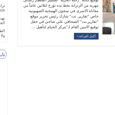
توقيع كتابه “رحلة الحرية” لسمير القنطار رسائل
مهربة من الزنزانة بخط يده تؤرخ لثلاثين عاماً من
ترا
-08-02
معاناة الاسرى في سجون الهمجية الصهيونية
خاص “تقارير. نت“ شارك رئيس تحرير موقع
تهد
“تقارير.نت” الصحافي علي ضاحي في حفل
الح
توقيع الامين العام لـ”مركز الخيام لتأهيل …
الطا
ولا
أكمل القراءة »
تاب