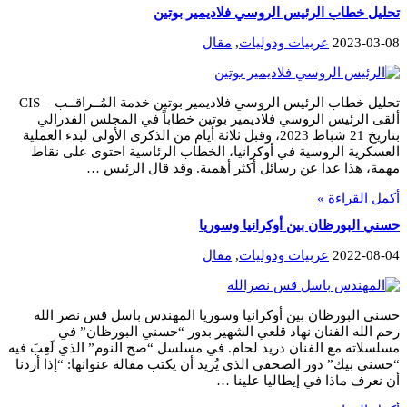
تحليل خطاب الرئيس الروسي فلاديمير بوتين
2023-03-08
عربيات ودوليات
,
مقال
تحليل خطاب الرئيس الروسي فلاديمير بوتين خدمة المُــراقــب – CIS
ألقى الرئيس الروسي فلاديمير بوتين خطاباً في المجلس الفدرالي
بتاريخ 21 شباط 2023، وقبل ثلاثة أيام من الذكرى الأولى لبدء العملية
العسكرية الروسية في أوكرانيا، الخطاب الرئاسية احتوى على نقاط
مهمة، هذا عدا عن رسائل أكثر أهمية. وقد قال الرئيس …
أكمل القراءة »
حسني البورظان بين أوكرانيا وسوريا
2022-08-04
عربيات ودوليات
,
مقال
حسني البورظان بين أوكرانيا وسوريا المهندس باسل قس نصر الله
رحم الله الفنان نهاد قلعي الشهير بدور “حسني البورظان” في
مسلسلاته مع الفنان دريد لحام. في مسلسل “صح النوم” الذي لَعِبَ فيه
“حسني بيك” دور الصحفي الذي يُريد أن يكتب مقالة عنوانها: “إذا أردنا
أن نعرف ماذا في إيطاليا علينا …