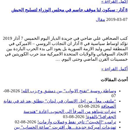
أكمل القراءة »
8 آذار: سيكون لنا موقف حاسم في مجلس الوزراء لتسليح الجيش
2019-03-07
مقال
كتب الصحافي علي ضاحي في جريدة الديار اليوم الخميس 7 آذار 2019
تؤكد اوساط سياسية في 8 آذار ان التجاذب الروسي – الاميركي في
المنطقة ليس وليد الازمة السورية بل يعود الى بدء الحرب الباردة بين
الاتحاد السوفياتي والولايات المتحدة الاميركية منذ حرب الكوريتين في
خمسينات القرن الماضي وحتى اليوم. …
أكمل القراءة »
أحدث المقالات
وساطة روسية “تفتح الابواب” بين دمشق وح.زب الله!
2026-08-
07
“ملتقى معاً.. من اجل الانسان في لبنان” ينطلق بعد غد في نقابة
الصحافة
2026-08-03
نيترات نتيناهو من المرفأ الى الجنوب..إعادة “هندسة
الجغرافيا”بالقوة!
2026-08-03
ترامب “الخبيث”: تاجر نفط وعملات وأزمات!
2026-08-02
تهديدات أميركية جديدة…هل اقتربت “ساعة الحساب” بين