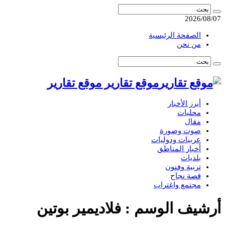
2026/08/07
الصفحة الرئيسية
من نحن
موقع تقارير موقع تقارير
أبرز الأخبار
محليات
مقال
صوت وصورة
عربيات ودوليات
أخبار المناطق
بلديات
تربية وفنون
قصة نجاح
مجتمع واغتراب
أرشيف الوسم :
فلاديمير بوتين