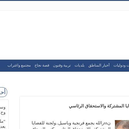
ت ودوليات
أخبار المناطق
بلديات
تربية وفنون
قصة نجاح
مجتمع واغتراب
أحد
وسا
وح.
“مل
نssرالله يجمع فرنجية وباسيل..ولجنة للقضايا
بعد