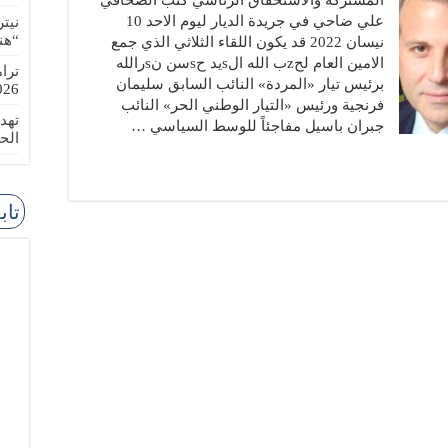
المشتركة والاستحقاق الرئاسي كتب الصحافي
علي ضاحي في جريدة الديار ليوم الاحد 10
نيت
“هن
نيسان 2022 قد يكون اللقاء الثلاثي الذي جمع
الامين العام لحzب الله الsيد حsسن نsرالله
ترا
برئيس تيار «المردة» النائب السابق سليمان
-08-02
فرنجية ورئيس «التيار الوطني الحر» النائب
تهد
جبران باسيل مفاجئاً للوسط السياسي …
الح
تاب