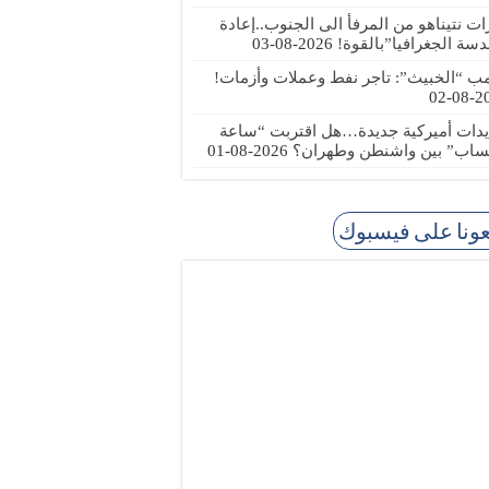
رات نتيناهو من المرفأ الى الجنوب..إعادة
دسة الجغرافيا”بالقوة!
2026-08-03
مب “الخبيث”: تاجر نفط وعملات وأزمات!
2026
يدات أميركية جديدة…هل اقتربت “ساعة
ساب” بين واشنطن وطهران؟
2026-08-01
عونا على فيسبوك