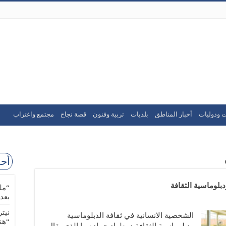
ت ودوليات
أخبار المناطق
بلديات
تربية وفنون
قصة نجاح
مجتمع واغتراب
أحد
بلوماسية الثقافة
“مل
بعد
نيت
الشخصية الانسانية في ثقافة الدبلوماسية
“هن