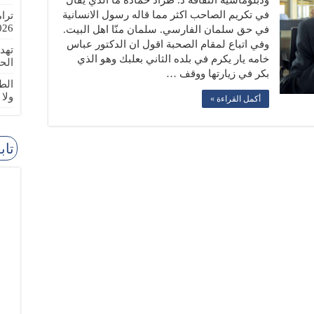
ودبلوماسية الثقافة د. طراد حماده ما الذي يقال
في تكريم الصاحب اكثر مما قاله رسول الانسانية
ترا
-08-02
في حق سلمان الفارسي. سلمان منّا اهل البيت.
وفي اتباع لمقام الصحبة اقول ان الدكتور عباس
تهد
خامه يار يكرم في بلده الثاني بعلبك وهو الذي
الح
بكر في زيارتها ووقف …
الطا
ولا
أكمل القراءة »
تاب