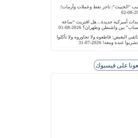
مب “الخبيث”: تاجر نفط وعملات وأزمات!
2026
يدات أميركية جديدة…هل اقتربت “ساعة
ساب” بين واشنطن وطهران؟
2026-08-01
ئفي البغيض: قاطعوه ولا تجاوروه ولا تأكلوا
 تشربوا عنده ومعه!
2026-07-31
عونا على فيسبوك