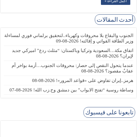
أكمل القراءة »
أحدث المقالات
الجنوب والبقاع بلا محروقات وكهرباء..لتحقيق برلماني فوري لمساءلة
وزير الطاقة القواتي و إقالته!
2026-08-09
اتفاق مكة…السعودية وتركيا وباكستان: “مثلث ردع” اميركي جديد
لإيران؟
2026-08-08
عندما يتحول النقص إلى حصار: محروقات الجنوب…أزمة بواخر أم
عقابٌ مقصود؟
2026-08-08
هرمز..إيران تفاوض على «قواعد المرور»!
2026-08-08
وساطة روسية “تفتح الابواب” بين دمشق وح.زب الله!
2026-08-07
تابعونا على فيسبوك