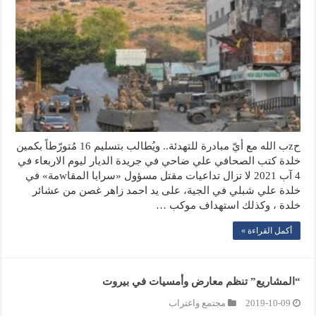
حzب الله مع أيّ مبادرة للتهدئة.. ويُطالب بتسليم 16 مُتورّطاً بكمين
خلدة كتب الصحافي علي ضاحي في جريدة الديار ليوم الاربعاء في
4 آب 2021 لا تزال تداعيات مقتل مسؤول «سرايا المقاwمة» في
خلدة علي شبلي في الجية، على يد احمد زاهر غصن من عشائر
خلدة ، وكذلك استهداف موكب …
أكمل القراءة »
“المشاريع” تنظم معارض وأمسيات في بيروت
2019-10-09
مجتمع واغتراب