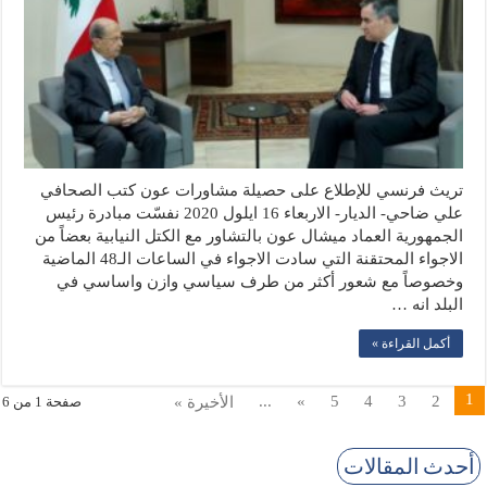
تريث فرنسي للإطلاع على حصيلة مشاورات عون كتب الصحافي
علي ضاحي- الديار- الاربعاء 16 ايلول 2020 نفسّت مبادرة رئيس
الجمهورية العماد ميشال عون بالتشاور مع الكتل النيابية بعضاً من
الاجواء المحتقنة التي سادت الاجواء في الساعات الـ48 الماضية
وخصوصاً مع شعور أكثر من طرف سياسي وازن واساسي في
البلد انه …
أكمل القراءة »
1
...
»
5
4
3
2
الأخيرة »
صفحة 1 من 6
أحدث المقالات