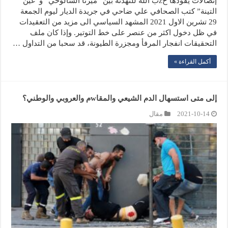
إتصالات يقودها حzب الله للتهدئة بين “ميرنا الشالوحي” و”عين
التينة” كتب الصحافي علي ضاحي في جريدة الديار ليوم الجمعة
29 تشرين الاول 2021 المشهد السياسي الى مزيد من التعقيدات
في ظل دخول اكثر من عنصر على خط التوتير. وإذا كان ملف
التحقيقات انفجار المرفأ ومجزرة الطيونة، قد سحبا من التداول …
أكمل القراءة »
إلى متى استسهال الدم الشيعي والمقاwم والعروبي والوطني؟
2021-10-14
مقال