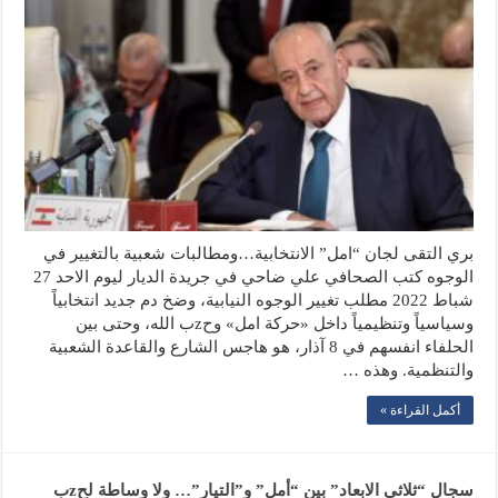
بري التقى لجان “امل” الانتخابية…ومطالبات شعبية بالتغيير في
الوجوه كتب الصحافي علي ضاحي في جريدة الديار ليوم الاحد 27
شباط 2022 مطلب تغيير الوجوه النيابية، وضخ دم جديد انتخابياً
وسياسياً وتنظيمياً داخل «حركة امل» وحzب الله، وحتى بين
الحلفاء انفسهم في 8 آذار، هو هاجس الشارع والقاعدة الشعبية
والتنظمية. وهذه …
أكمل القراءة »
سجال “ثلاثي الابعاد” بين “أمل” و”التيار”… ولا وساطة لحzب