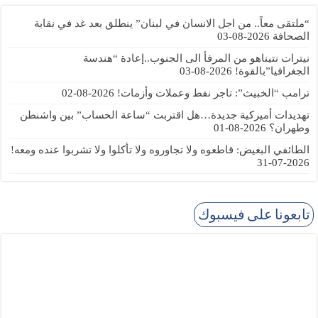
“ملتقى معاً.. من اجل الانسان في لبنان” ينطلق بعد غد في نقابة
الصحافة
2026-08-03
نيترات نتيناهو من المرفأ الى الجنوب..إعادة “هندسة
الجغرافيا”بالقوة!
2026-08-03
ترامب “الخبيث”: تاجر نفط وعملات وأزمات!
2026-08-02
تهديدات أميركية جديدة…هل اقتربت “ساعة الحساب” بين واشنطن
وطهران؟
2026-08-01
الطائفي البغيض: قاطعوه ولا تجاوروه ولا تأكلوا ولا تشربوا عنده ومعه!
2026-07-31
تابعونا على فيسبوك