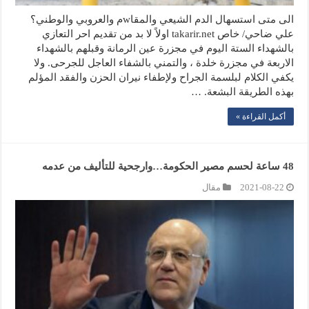
الى متى استسهال الدم الشيعي والمقاwم والعروبي والوطني؟
علي ضاحي/ خاص takarir.net اولاً لا بد من تقديم احر التعازي
بالشهداء الستة اليوم في مجزرة عين الرمانة وقبلهم بالشهداء
الاربعة في مجزرة خلدة ، والتمني بالشفاء العاجل للجرحى. ولا
يكفي الكلام لبلسمة الجراح ولإطفاء نيران الحزن والفقد المؤلم
بهذه الطريقة البشعة. …
أكمل القراءة »
48 ساعة لحسم مصير الحكومة…وارجحية للتأليف من عدمه
2021-08-22
مقال