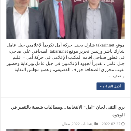
موقع takarir.net شارك بحفل حركة أمل تكريماً لإعلاميي جبل عامل
شارك ناشر ورئيس تحرير موقع takarir.net الصحافي علي ضاحي،
في فطور صباحي اقامه المكتب الإعلامي في حركة أمل – اقليم
جبل عامل ، تقديراً لجهود الإعلاميين في جبل عامل وبرعاية وحضور
نقيب محرري الصحافة جوزف القصيفي، وعضو مجلس النقابة
واصف …
أكمل القراءة »
بري التقى لجان “امل” الانتخابية…ومطالبات شعبية بالتغيير في
الوجوه
2022-02-27
إنتخابات 2022
,
مقال