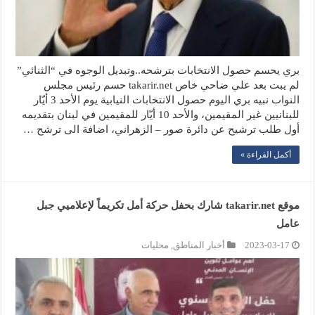
بري يحسم حصول الانتخابات بترشحه..وتبديل الوجوه في “الثنائي”
لم يبت بعد علي ضاحي خاص takarir.net حسم رئيس مجلس
النواب نبيه بري اليوم حصول الانتخابات النيابية يوم الأحد 3 أيّار
للبنانيين غير المقيمين، والأحد 10 أيّار للمقيمين في لبنان بتقديمه
أول طلب ترشيح عن دائرة صور – الزهراني، اضافة الى ترشح …
أكمل القراءة »
موقع takarir.net شارك بحفل حركة أمل تكريماً لإعلاميي جبل
عامل
2023-03-17
أخبار المناطق
,
محليات