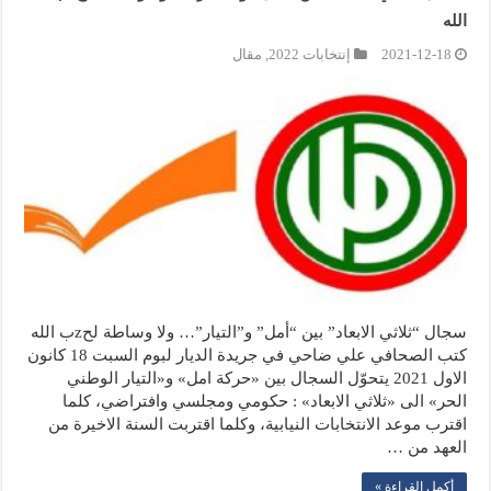
الله
2021-12-18
إنتخابات 2022
,
مقال
سجال “ثلاثي الابعاد” بين “أمل” و”التيار”… ولا وساطة لحzب الله
كتب الصحافي علي ضاحي في جريدة الديار لبوم السبت 18 كانون
الاول 2021 يتحوّل السجال بين «حركة امل» و«التيار الوطني
الحر» الى «ثلاثي الابعاد» : حكومي ومجلسي وافتراضي، كلما
اقترب موعد الانتخابات النيابية، وكلما اقتربت السنة الاخيرة من
العهد من …
أكمل القراءة »