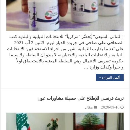
“الثنائي الشيعي” يُحضّر “مركزياً” للانتخابات النيابية والبلدية كتب
الصحافي علي ضاحي في جريدة الديار ليوم الاثنين 2 آب 2021
على بُعد ما يقارب الثمانية اشهر من اجراء الاستحقاقين: الانتخابات
النيابية والانتخابات البلدية والاختيارية، لا يبدو ان السلطة ولا سيما
حكومة تصريف الاعمال وهي السلطة المعنية بالاستحقاق اولاً
واخيراً وكذلك وزارة …
أكمل القراءة »
تريث فرنسي للإطلاع على حصيلة مشاورات عون
2020-09-16
مقال