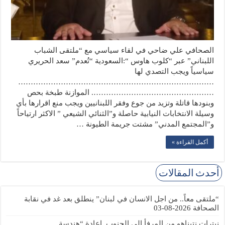
الصحافي علي ضاحي في لقاء سياسي مع “ملتقى الشباب
اللبناني” عبر “كلوب هاوس “:السعودية “تُعدم” سعد الحريري
سياسياً ويجب التصدي لها
……………………………………………………………………
…………………………………………. الموازنة طبخة بحص
وبنودها قاتلة وتزيد من جوع وفقر اللبنانيين ويجب منع اقرارها بأي
وسيلة الانتخابات النيابية حاصلة و”الثنائي الشيعي ” الاكثر ارتياحاً
و”المجتمع المدني” مشتت جريمة الطيونة …
أكمل القراءة »
أحدث المقالات
“ملتقى معاً.. من اجل الانسان في لبنان” ينطلق بعد غد في نقابة
الصحافة
2026-08-03
نيترات نتيناهو من المرفأ الى الجنوب..إعادة “هندسة