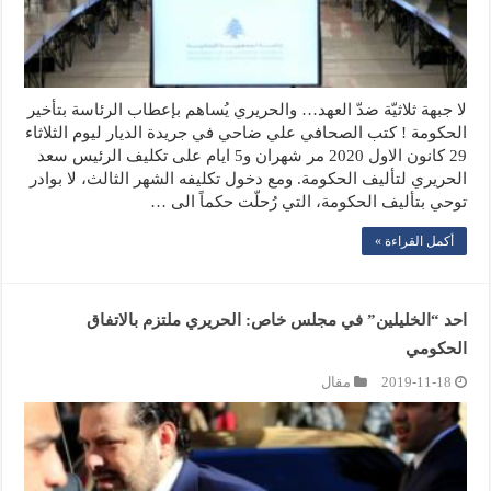
لا جبهة ثلاثيّة ضدّ العهد… والحريري يُساهم بإعطاب الرئاسة بتأخير
الحكومة ! كتب الصحافي علي ضاحي في جريدة الديار ليوم الثلاثاء
29 كانون الاول 2020 مر شهران و5 ايام على تكليف الرئيس سعد
الحريري لتأليف الحكومة. ومع دخول تكليفه الشهر الثالث، لا بوادر
توحي بتأليف الحكومة، التي رُحلّت حكماً الى …
أكمل القراءة »
احد “الخليلين” في مجلس خاص: الحريري ملتزم بالاتفاق
الحكومي
2019-11-18
مقال