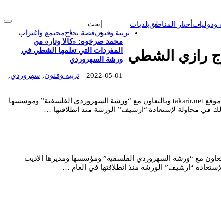
 ودوليات
أخبار المناطق
بلديات
تربية وفنون
قصة نجاح
مجتمع واغتراب
محمد صرخوه: «كالا ونار» من
المفردات التي تعلمها الشطي في
ج رازي الشطي
ورشة السهروردي
2022-05-01
تربية وفنون
,
سهروردي
,
محمد صرخوه: «كالا ونار» من المفردات التي تعلمها الشطي في ورشة السهروردي خاص takarir.net يعيد موقع takarir.net وبالتعاون مع “ورشة السهروردي الفلسفية” ومؤسسها
ذلك في محاولة لإستعادة “ارشيف” الورشة منذ انطلاقتها …
طي يتنازعان على ملكية «إنانا تنزل إلى العالم الأسفل» خاص takarir.net يعيد موقع takarir.net وبالتعاون مع “ورشة السهروردي الفلسفية” ومؤسسها ومديرها الاديب
لإستعادة “ارشيف” الورشة منذ انطلاقتها في العام …