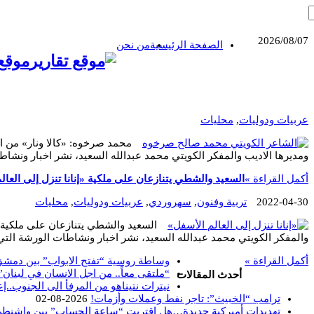
2026/08/07
الصفحة الرئيسية
من نحن
موقع 
عربيات ودوليات
,
محليات
ومديرها الاديب والمفكر الكويتي محمد عبدالله السعيد، نشر اخبار ونشا
أكمل القراءة »
السعيد والشطي يتنازعان على ملكية «إنانا تنزل إلى العال
2022-04-30
تربية وفنون
,
سهروردي
,
عربيات ودوليات
,
محليات
والمفكر الكويتي محمد عبدالله السعيد، نشر اخبار ونشاطات الورشة التي
أكمل القراءة »
وساطة روسية “تفتح الابواب” بين دمشق
“ملتقى معاً.. من اجل الانسان في لبنان”
أحدث المقالات
نيترات نتيناهو من المرفأ الى الجنوب..إ
ترامب “الخبيث”: تاجر نفط وعملات وأزمات!
2026-08-02
تهديدات أميركية جديدة…هل اقتربت “ساعة الحساب” بين واشنط