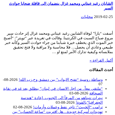
الشابان رغيد عيتاني ومحمد غزال ينضمان الى قافلة ضحايا حوادث
السير
2019-02-25
محليات
أسفت “يازا” لوفاة الشابين رغيد عيتاني ومحمد غزال إثر حادث سير
مروع صباح السبت في الكرنتينا. وقالت في تغريدة عبر “تويتر”: “أصبح
خبر الموت الذي يخطف خيرة شبابنا من جراء حوادث السير وكأنه خبر
طبيعي وعادي أن يحصل… فلا محاسبة ولا مراقبة ولا فتح تحقيق
بملابساته وكيفية تدارك الأمر لمنع او …
أكمل القراءة »
أحدث المقالات
وساطة روسية “تفتح الابواب” بين دمشق وح.زب الله!
2026-08-
07
“ملتقى معاً.. من اجل الانسان في لبنان” ينطلق بعد غد في نقابة
الصحافة
2026-08-03
نيترات نتيناهو من المرفأ الى الجنوب..إعادة “هندسة
الجغرافيا”بالقوة!
2026-08-03
ترامب “الخبيث”: تاجر نفط وعملات وأزمات!
2026-08-02
تهديدات أميركية جديدة…هل اقتربت “ساعة الحساب” بين