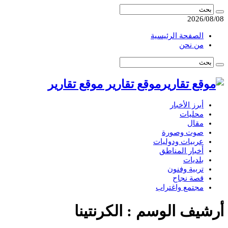
2026/08/08
الصفحة الرئيسية
من نحن
موقع تقارير موقع تقارير
أبرز الأخبار
محليات
مقال
صوت وصورة
عربيات ودوليات
أخبار المناطق
بلديات
تربية وفنون
قصة نجاح
مجتمع واغتراب
أرشيف الوسم :
الكرنتينا