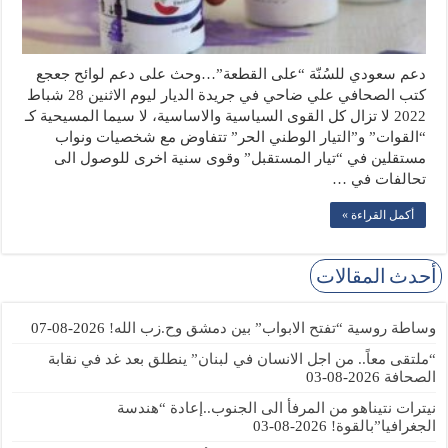
دعم سعودي للسُنّة “على القطعة”…وحث على دعم لوائح جعجع
كتب الصحافي علي ضاحي في جريدة الديار ليوم الاثنين 28 شباط
2022 لا تزال كل القوى السياسية والاساسية، لا سيما المسيحية كـ
“القوات” و”التيار الوطني الحر” تتفاوض مع شخصيات ونواب
مستقلين في “تيار المستقبل” وقوى سنية اخرى للوصول الى
تحالفات في …
أكمل القراءة »
أحدث المقالات
وساطة روسية “تفتح الابواب” بين دمشق وح.زب الله!
2026-08-07
“ملتقى معاً.. من اجل الانسان في لبنان” ينطلق بعد غد في نقابة
الصحافة
2026-08-03
نيترات نتيناهو من المرفأ الى الجنوب..إعادة “هندسة
الجغرافيا”بالقوة!
2026-08-03