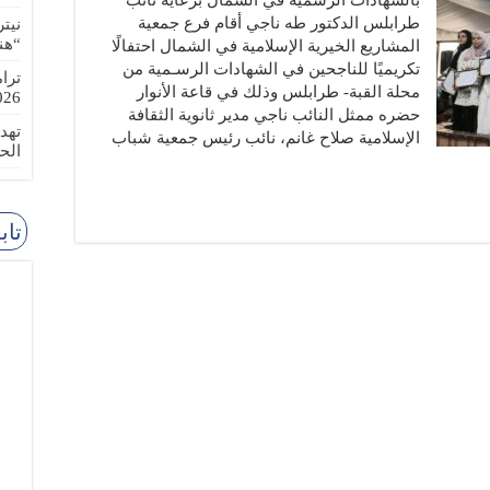
بالشهادات الرسمية في الشمال برعاية نائب
طرابلس الدكتور طه ناجي أقام فرع جمعية
نيت
“هن
المشاريع الخيرية الإسلامية في الشمال احتفالًا
تكريميًا للناجحين في الشهادات الرسـمية من
ترا
محلة القبة- طرابلس وذلك في قاعة الأنوار
-08-02
حضره ممثل النائب ناجي مدير ثانوية الثقافة
تهد
الإسلامية صلاح غانم، نائب رئيس جمعية شباب
الح
تاب