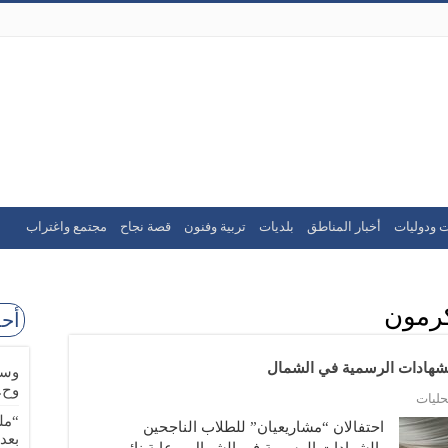
ت ودوليات
أخبار المناطق
بلديات
تربية وفنون
قصة نجاح
مجتمع واغتراب
كرمون
أحد
الشهادات الرسمية في الشمال
وسا
وح.
ليات
“مل
احتفالان “مشاريعيان” للطلاب الناجحين
بعد