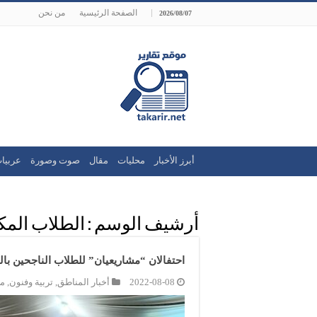
الصفحة الرئيسية
من نحن
2026/08/07
أبرز الأخبار
محليات
مقال
صوت وصورة
عربيا
أرشيف الوسم :
الطلاب الم
احتفالان “مشاريعيان” للطلاب الناجحين ب
2022-08-08
أخبار المناطق
,
تربية وفنون
,
مح