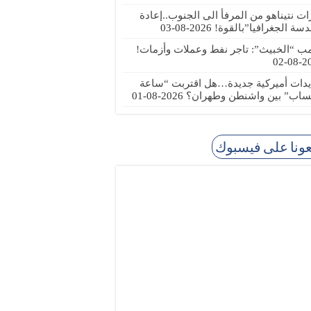
رات نتيناهو من المرفأ الى الجنوب..إعادة
دسة الجغرافيا”بالقوة!
2026-08-03
مب “الخبيث”: تاجر نفط وعملات وأزمات!
2026
يدات أميركية جديدة…هل اقتربت “ساعة
ساب” بين واشنطن وطهران؟
2026-08-01
عونا على فيسبوك