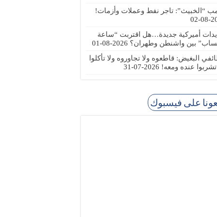
مب “الخبيث”: تاجر نفط وعملات وأزمات!
2026
يدات أميركية جديدة…هل اقتربت “ساعة
ساب” بين واشنطن وطهران؟
2026-08-01
ئفي البغيض: قاطعوه ولا تجاوروه ولا تأكلوا
 تشربوا عنده ومعه!
2026-07-31
عونا على فيسبوك