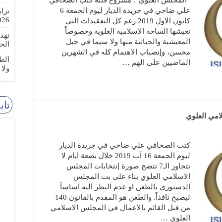
“المجلس العلوي”: مشروع فتنة كتب الصحافي
علي ضاحي في جريدة الديار ليوم الجمعة 6
ترا
-08-02
كانون الاول 2019 رغم كل التعقيدات التي
تعيشها الساحة الاسلامية العلوية وخصوصاً
تهد
المعيشية والحياتية منها ولا سيما في جبل
الح
محسن، وإنصباب الاهتمام كله في الشهرين
الطا
الماضيين على الهم …
ولا
تاب
كتب الصحافي علي ضاحي في جريدة الديار
ليوم الجمعة 16 آب 2019 خلال بضعة ايام لا
تتجاوز الـ7 تتضح صورة إنتخابات المجلس
الاسلامي العلوي بناء على بت المجلس
الدستوري بالطعن او عدم النظر اليه اساساً
ليصبح نافذاً. والطعن هو المقدم بالقانون 140
من قبل القائم بالاعمال في المجلس الاسلامي
العلوي …