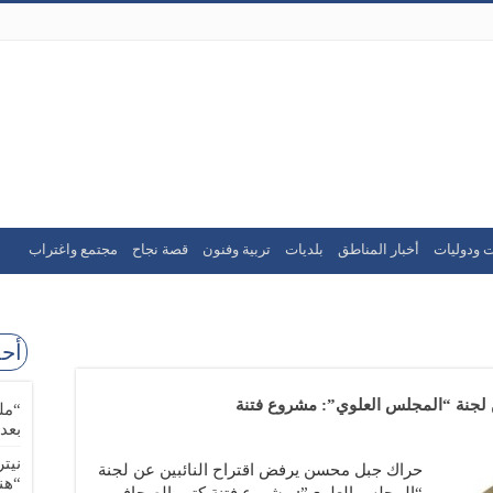
ت ودوليات
أخبار المناطق
بلديات
تربية وفنون
قصة نجاح
مجتمع واغتراب
أحد
 لجنة “المجلس العلوي”: مشروع فتنة
“مل
بعد
نيت
حراك جبل محسن يرفض اقتراح النائبين عن لجنة
“هن