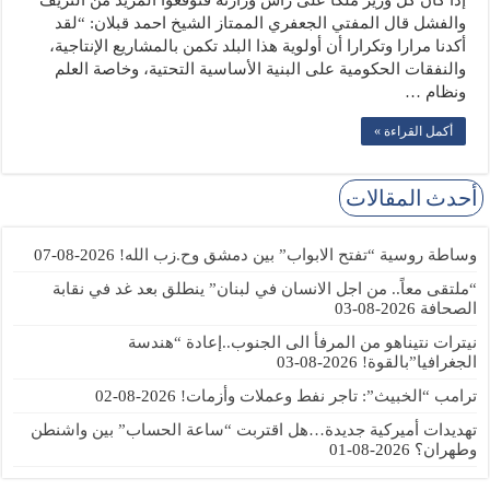
والفشل قال المفتي الجعفري الممتاز الشيخ احمد قبلان: “لقد
أكدنا مرارا وتكرارا أن أولوية هذا البلد تكمن بالمشاريع الإنتاجية،
والنفقات الحكومية على البنية الأساسية التحتية، وخاصة العلم
ونظام …
أكمل القراءة »
أحدث المقالات
وساطة روسية “تفتح الابواب” بين دمشق وح.زب الله!
2026-08-07
“ملتقى معاً.. من اجل الانسان في لبنان” ينطلق بعد غد في نقابة
الصحافة
2026-08-03
نيترات نتيناهو من المرفأ الى الجنوب..إعادة “هندسة
الجغرافيا”بالقوة!
2026-08-03
ترامب “الخبيث”: تاجر نفط وعملات وأزمات!
2026-08-02
تهديدات أميركية جديدة…هل اقتربت “ساعة الحساب” بين واشنطن
وطهران؟
2026-08-01