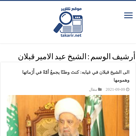
أرشيف الوسم :
الشيخ عبد الامير قبلان
الى الشيخ قبلان في غيابه: كنتَ وطنًا يجمعُ أمّّةً في أَزَماتها
وهمومها
2021-09-09
مقال