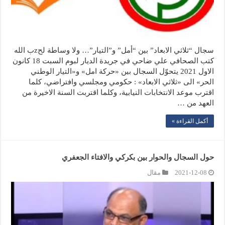
سجال “ثلاثي الابعاد” بين “أمل” و”التيار”… ولا وساطة لحzب الله
كتب الصحافي علي ضاحي في جريدة الديار لبوم السبت 18 كانون
الاول 2021 يتحوّل السجال بين «حركة امل» و«التيار الوطني
الحر» الى «ثلاثي الابعاد» : حكومي ومجلسي وافتراضي، كلما
اقترب موعد الانتخابات النيابية، وكلما اقتربت السنة الاخيرة من
العهد من …
أكمل القراءة »
حول السجال والحوار بين بكركي والافتاء الجعفري
2021-12-08
مقال