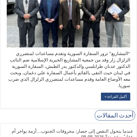
“المشاريع” تزور السفارة السورية وتقدم مساعدات لمتضرري
الزلزال زار وفد من جمعية المشاريع الخيرية الإسلامية ضم النائب
الدكتور عدنان طرابلسي والدكتور بدر الطبش، السفارة السورية
في لبنان حيث التقى بالقائم بأعمال السفارة علي دغمان، وبحث
معه الأوضاع العامة وقدم مساعدات لمتضرري الزلزال الذي ضرب
سوريا.
أكمل القراءة »
أحدث المقالات
عندما يتحول النقص إلى حصار: محروقات الجنوب…أزمة بواخر أم
عقابٌ مقصود؟
2026-08-08