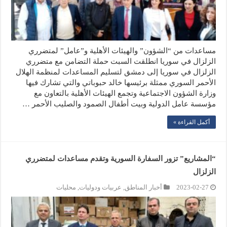
مساعدات من “الشؤون” والهيئات الأهلية و”عامل” لمتضرري
الزلزال في سوريا انطلقت السبت حملة التضامن مع متضرري
الزلزال في سوريا إلى دمشق لتسليم المساعدات لمنظمة الهلال
الأحمر السوري ممثلة برئيسها خالد حبوباتي والتي تشارك فيها
وزارة الشؤون الاجتماعية وتجمع الهيئات الأهلية بالتعاون مع
مؤسسة عامل الدولية وبيت أطفال الصمود والصليب الأحمر …
أكمل القراءة »
“المشاريع” تزور السفارة السورية وتقدم مساعدات لمتضرري
الزلزال
2023-02-27
أخبار المناطق
,
عربيات ودوليات
,
محليات