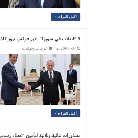
أكمل القراءة »
لا “انقلاب في سوريا”..خبر فوكس نيوز كا
2020-06-07
عربيات ودوليات
أكمل القراءة »
مشاورات ثنائية وثلاثية لتأمين “غطاء رسمي”