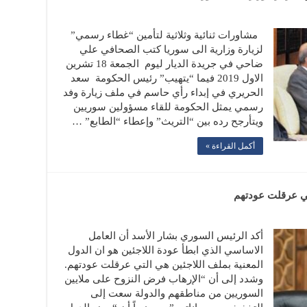
مشاورات ثنائية وثلاثية لتأمين “غطاء رسمي”
لزيارة وزارية الى سوريا كتب الصحافي علي
ضاحي في جريدة الديار ليوم الجمعة 18 تشرين
الاول 2019 فيما “يتهيب” رئيس الحكومة سعد
الحريري في إبداء رأي حاسم في ملف زيارة وفد
رسمي يمثل الحكومة للقاء مسؤولين سوريين
ويتأرجح رده بين “التريث” وإعطاء “الطابع” …
أكمل القراءة »
تي عرقلت عودتهم
أكد الرئيس السوري ​بشار الأسد​ أن العامل
الاساسي الذي ابطأ عودة اللاجئين هو ان الدول
المعنية بملف اللاجئين هي التي عرقلت عودتهم.
وشدد إلى أن “​الإرهاب​ فرض النزوح على ملايين
السوريين من مناطقهم والدولة سعت إلى