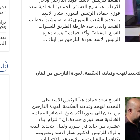
القسم للرئيس الاسد: عودة النازحين ودحر
الارهاب هنأ شيخ العشائر الحمادية الخالدية سعد
نيت
“هن
فوزي حمادة الرئيس السوري بشار الاسد
بـ”تجديد الشعب السوري ثقته به، مشيداً بخطاب
ترا
القسم والذي حدد خارطة الطريق للسنوات
-08-02
السبع المقبلة”. وأكد حمادة “اهمية دعوة
تهد
الرئيس الاسد لعودة النازحين من ابناء …
الح
تاب
جديد لنهجه وقيادته الحكيمة: لعودة النازحين من لبنان
الشيخ سعد حمادة هنأ الرئيس الاسد على
التجديد لنهجه وقيادته الحكيمة: لعودة النازحين
من لبنان الى سوريا أكد شيخ العشائر الحمادية
الخالدية سعد فوزي حمادة، ان “التزام ابناء
عشيرة بني خالد في سوريا ولبنان بتجديد البيعة
والولاء للرئيس الدكتور بشار الاسد وتصويتهم
بكثافة لصالح الرئيس الاسد في الانتخابات