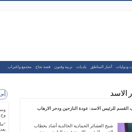
ت ودوليات
أخبار المناطق
بلديات
تربية وفنون
قصة نجاح
مجتمع واغتراب
 الاسد
أحد
ب القسم للرئيس الاسد: عودة النازحين ودحر الارهاب
وسا
وح.
“مل
شيخ العشائر الحمادية الخالدية أشاد بخطاب
بعد