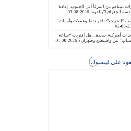
رات نتيناهو من المرفأ الى الجنوب..إعادة
دسة الجغرافيا”بالقوة!
2026-08-03
مب “الخبيث”: تاجر نفط وعملات وأزمات!
2026
يدات أميركية جديدة…هل اقتربت “ساعة
ساب” بين واشنطن وطهران؟
2026-08-01
عونا على فيسبوك