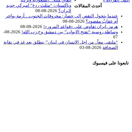
أكمل القراءة »
اتفاق مكة…السعودية وتركيا
وباكستان: “مثلث ردع” اميركي جديد
أحدث المقالات
لإيران؟
2026-08-08
عندما يتحول النقص إلى حصار: محروقات الجنوب…أزمة بواخر
أم عقابٌ مقصود؟
2026-08-08
هرمز..إيران تفاوض على «قواعد المرور»!
2026-08-08
وساطة روسية “تفتح الابواب” بين دمشق وح.زب الله!
2026-08-
07
“ملتقى معاً.. من اجل الانسان في لبنان” ينطلق بعد غد في نقابة
الصحافة
2026-08-03
تابعونا على فيسبوك