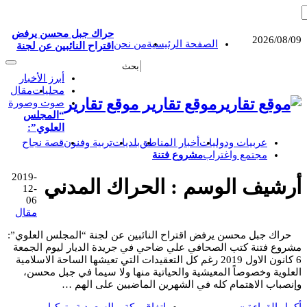
حراك جبل محسن يرفض
2026/08/09
الصفحة الرئيسية
من نحن
اقتراح النائبين عن لجنة
أبرز الأخبار
محليات
مقال
موقع تقارير موقع تقارير
صوت وصورة
“المجلس
العلوي”:
عربيات ودوليات
أخبار المناطق
بلديات
تربية وفنون
قصة نجاح
مجتمع واغتراب
مشروع فتنة
2019-
أرشيف الوسم :
الحراك المدني
12-
06
مقال
حراك جبل محسن يرفض اقتراح النائبين عن لجنة “المجلس العلوي”:
مشروع فتنة كتب الصحافي علي ضاحي في جريدة الديار ليوم الجمعة
6 كانون الاول 2019 رغم كل التعقيدات التي تعيشها الساحة الاسلامية
العلوية وخصوصاً المعيشية والحياتية منها ولا سيما في جبل محسن،
وإنصباب الاهتمام كله في الشهرين الماضيين على الهم …