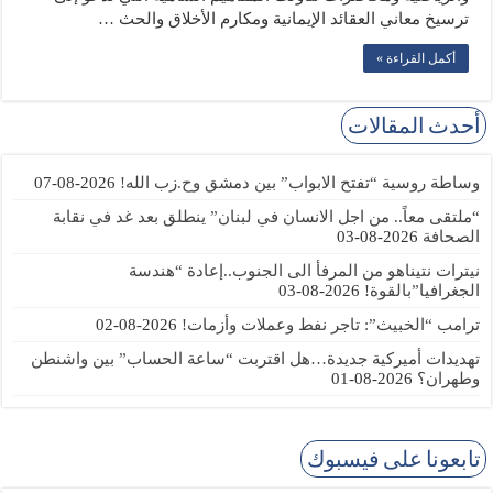
ترسيخ معاني العقائد الإيمانية ومكارم الأخلاق والحث …
أكمل القراءة »
أحدث المقالات
وساطة روسية “تفتح الابواب” بين دمشق وح.زب الله!
2026-08-07
“ملتقى معاً.. من اجل الانسان في لبنان” ينطلق بعد غد في نقابة
الصحافة
2026-08-03
نيترات نتيناهو من المرفأ الى الجنوب..إعادة “هندسة
الجغرافيا”بالقوة!
2026-08-03
ترامب “الخبيث”: تاجر نفط وعملات وأزمات!
2026-08-02
تهديدات أميركية جديدة…هل اقتربت “ساعة الحساب” بين واشنطن
وطهران؟
2026-08-01
تابعونا على فيسبوك