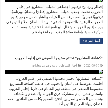
إفطار وبرنامج ترفيهي اجتماعي لشباب المشاريع في إقليم
الخروب نظمت جمعية شباب المشاريع إفطارًا رمضانيًا وبرنامجًا
ترفيهيًا توجيهيًا لمجموعة من الفتيات والشابات من مجمع إقليم
الخروب للرعاية والتنمية وذلك في ثانوية السلطان صلاح الدين في
برجا- إقليم الخروب. وتخلل البرنامج أنشطة تثقيفية ومسابقات
حركية حسية وإقامة صلاة المغرب جماعة واختتم …
أكمل القراءة »
“كشافة المشاريع” تختتم مخيمها الصيفي في إقليم الخروب
2022-09-06
أخبار المناطق
,
تربية وفنون
,
محليات
“كشافة المشاريع” تختتم مخيمها الصيفي في إقليم الخروب
أقامت مفوضيتا جبل لبنان والجنوب في جمعية كشافة المشاريع
مخيمهما الصيفي في منطقة نهر الحمام في داريا- إقليم الخروب
واستمر عشرة أيام بمشاركة فرق الجوالة والمتقدم والكشافة
ونخبة من القادة والمدربين. افتتح المخيم بكلمة من القائدين أحمد
عثمان وبهاء الصياح اللذين أكدا …