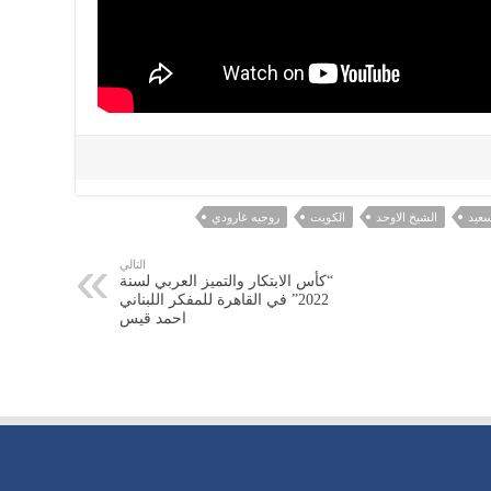
سعيد
الشيخ الاوحد
الكويت
روجيه غارودي
التالي
“كأس الابتكار والتميز العربي لسنة
2022” في القاهرة للمفكر اللبناني
احمد قيس