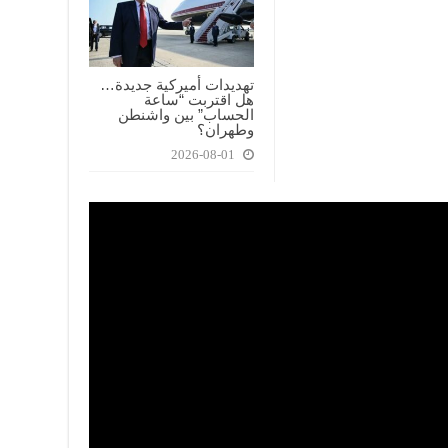
تهديدات أميركية جديدة…
هل اقتربت “ساعة
الحساب” بين واشنطن
وطهران؟
2026-08-01