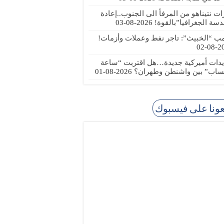
رات نتيناهو من المرفأ الى الجنوب..إعادة
دسة الجغرافيا”بالقوة!
2026-08-03
مب “الخبيث”: تاجر نفط وعملات وأزمات!
2026
يدات أميركية جديدة…هل اقتربت “ساعة
ساب” بين واشنطن وطهران؟
2026-08-01
عونا على فيسبوك