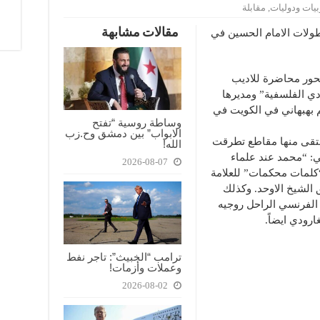
يات ودوليات
,
مقابلة
مقالات مشابهة
طولات الامام الحسين في
محور محاضرة للاديب
 الفلسفية” ومديرها
بهبهاني في الكويت في
وساطة روسية “تفتح
الابواب” بين دمشق وح.زب
انتقى منها مقاطع تطرقت
الله!
ي: “محمد عند علماء
2026-08-07
“كلمات محكمات” للعلامة
الشيخ الاوحد. وكذلك
الفرنسي الراحل روجيه
ارودي ايضاً.
ترامب “الخبيث”: تاجر نفط
وعملات وأزمات!
2026-08-02