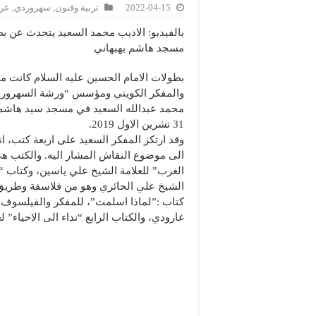
2022-04-15
تربية وفنون
,
سهروردي
,
عرب
بالفيديو: الاديب محمد السعيد يتحدث عن ب
مسجد هاشم بهبهاني
بطولات الامام الحسين عليه السلام كانت 
والمفكر الكويتي ومؤسس “ورشة السهروردي
محمد عبدالله السعيد في مسجد سيد هاشم 
31 تشرين الاول 2019.
وقد ارتكز المفكر السعيد على اربعة كتب، 
الى موضوع النقاش المشار اليه. والكتب ه
الغرب” للعلامة الشيخ علي ياسين، وكتاب 
الشيخ علي الحائري وهو من فلاسفة وطريق 
كتاب :”لماذا اسلمت”، للمفكر والفيلسوف 
غارودي، والكتاب الرابع “نداء الى الاحياء” لغ