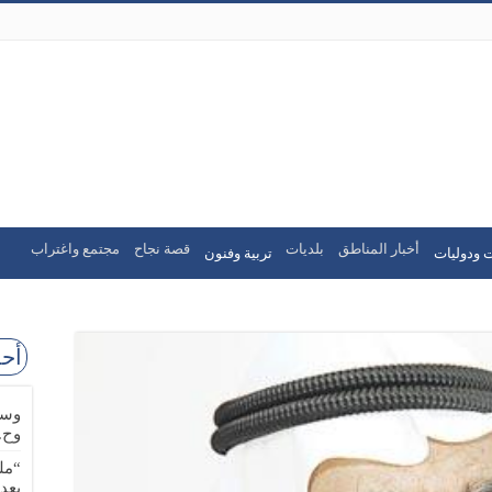
أخبار المناطق
بلديات
قصة نجاح
مجتمع واغتراب
 ودوليات
تربية وفنون
أحد
وسا
وح.
“مل
بعد