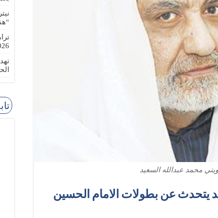
نيت
“هن
ترا
-08-02
تهد
الح
تاب
ويتي محمد عبدالله السعيد
يد يتحدث عن بطولات الامام الحسين