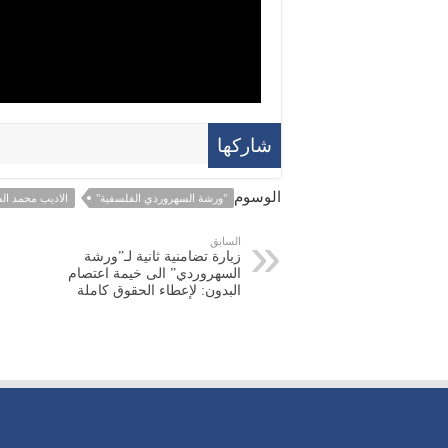
شاركها
الوسوم
"ورشة السهروردي الفلسفية"
الاديب محمد ال
السابق
زيارة تضامنية ثانية لـ”ورشة
السهروردي” الى خيمة اعتصام
البدون: لإعطاء الحقوق كاملة