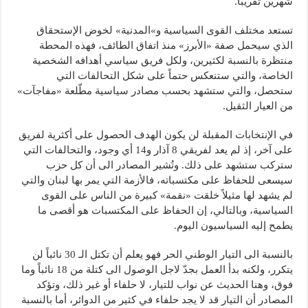
شهرين تقريباً.
تستعد مختلف القوى السياسية و»المدنية» لخوض الإستحقاق
الذي سيحمل صفة «الأبرز» منذ اتفاق الطائف، فهذه المحطة
منتظرة بالنسبة لكثيرين، ولكل فريق سياسي أهدافه الشخصية
الخاصة، والتي ستنعكس حتماً على شكل التحالفات التي
ستحصل، والتي ستشهد بحسب مصادر سياسية مطّلعة «مفاجآت»
من العيار الثقيل.
في الإنتخابات المقبلة لن يكون الهدف الحصول على أكثرية لفريق
على آخر، إذ لم يعد لفريقي 8 آذار و14 أي وجود، والتحالفات التي
ستركب ستشهد على ذلك. وتُشير المصادر الى أن كل حزب
سيسعى للحفاظ على مكتسباته، فالأزمة التي يمر بها لبنان والتي
لم يشهد لها مثيلاً خلقت «نقمة» كبيرة من الناس على القوى
السياسية، وبالتالي، إن الحفاظ على المكتسبات هو أقصى ما
يطمح إليه السياسيون اليوم.
بالنسبة الى التيار الوطني الحر فهو يعلم أن تكتل الـ 30 نائباً لن
يتكرر، ولكنه بدأ العمل بجدّ لاجل الوصول الى كتلة من 18 نائباً وما
فوق، وهنا الحديث عن نواب للتيار، لا حلفاء أو غير ذلك، وتؤكد
المصادر أن التيار قد لا يجد حلفاء في كثير من الدوائر، أما بالنسبة