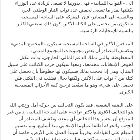
الى «القوات اللبنانية» فهي بدورها لا تسعى لزيادة عدد الوزراء
بكتلتها بقدر ما تسعى لخفض عدد نواب التيار الوطني الحر،
وبالنسبة الى المصادر، فإن المعركة على الساحة المسيحية
ستكون بمن يحصل على الكتلة الأكبر، كون ذلك سيعني الكثير
بالنسبة للإنتخابات الرئاسية.
المنافس الأكبر في الساحة المسيحية سيكون «المجتمع المدني»،
وتكشف المصادر أن بعض مجموعات المجتمع المدني،
المحظوظة، والتي تملك الدعم المالي الخارجي، بدأت تتكتل
لخوض الإنتخابات مجتمعة، ومعها سيكون حزب الكتائب على سبيل
المثال، وهي إذا نجحت بذلك فسيكون لها حظوظاً بأن تحصل على
كتلة من 7 نواب على الأكثر، ولكنها بحال فشلت في التكتل فلن
تحصل على شيء، وهو ما سيُعيد ترجيح كفة الأحزاب المسيحية
الكبرى.
على الضفة الشيعية، فقد يكون التحالف بين حركة أمل وحzب الله
هو التحالف الأقوى والأكثر «راحة» على الساحة اللبنانية، إذ من غير
المتوقع أن يخسر هذا التحالف أي مقعد، وتكشف المصادر أن
الحzب والحركة أطلقا عملهما الإنتخابي منذ أسابيع، وتم تقسيم
المهام على القيادات، وقريباً سيبدأ العمل على الأرض، خاصة أن
أسماء المرشحين ستُكشف قبل موعد نهاية مهلة الترشّح،