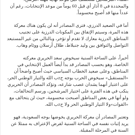
والمحددة في 8 آذار أي قبل 60 يوماً من موعد الإنتخابات، رغم أن
عدداً منها قد أصبح محسوماً.
أما في الصعيد الدرزي، فترى المصادر أنه لن يكون هناك معركة
هذه المرة، وسيتم الإتفاق بين المكونات الدرزية على تجنيب
المناطق الدرزية معارك لا تقدم أو تؤخر، وبالتالي من غير المستبعد
التواصل والتوافق بين وليد جنبلاط، طلال أرسلان ووئام وهاب.
أخيراً، على الساحة السنية سيخوض سعد الحريري معركته
الخاصة، وهو بحسب المصادر قد بدأ أيضاً العمل الإنتخابي في
المناطق، وعلى صعيد الخطاب السياسي حيث أصبح واضحاً أن
«المستقبل» سيخوض الحرب بوجه حzب الله والتيار الوطني الحر،
على اعتبار أنهما يشدان عصب شارعه، وتؤكد المصادر أن الحريري
ينكب في هذه الفترة على اختيار المرشحين، ورسم التحالفات،
ولو أنها في بعض المناطق أصبحت محسومة، حيث لن يتحالف مع
«القوات»ولا التيار الوطني الحر ولا حzب الله.
وتعتبر المصادر أن معركة الحريري يخوضها بوجه السعودية، فهو
يريد إثبات نفسه في الساحة السنية لفرض الإعتراف به ممثلا عن
السنة في المرحلة المقبلة.