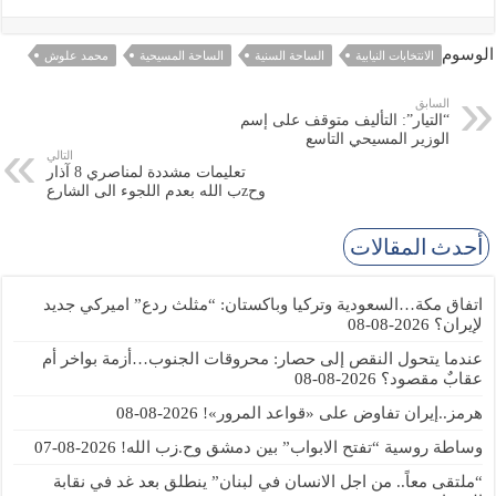
الوسوم
الانتخابات النيابية
الساحة السنية
الساحة المسيحية
محمد علوش
السابق
“التيار”: التأليف متوقف على إسم
الوزير المسيحي التاسع
التالي
تعليمات مشددة لمناصري 8 آذار
وحzب الله بعدم اللجوء الى الشارع
أحدث المقالات
اتفاق مكة…السعودية وتركيا وباكستان: “مثلث ردع” اميركي جديد
لإيران؟
2026-08-08
عندما يتحول النقص إلى حصار: محروقات الجنوب…أزمة بواخر أم
عقابٌ مقصود؟
2026-08-08
هرمز..إيران تفاوض على «قواعد المرور»!
2026-08-08
وساطة روسية “تفتح الابواب” بين دمشق وح.زب الله!
2026-08-07
“ملتقى معاً.. من اجل الانسان في لبنان” ينطلق بعد غد في نقابة