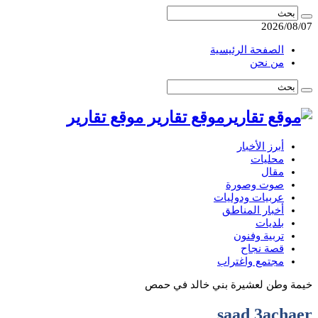
2026/08/07
الصفحة الرئيسية
من نحن
موقع تقارير موقع تقارير
أبرز الأخبار
محليات
مقال
صوت وصورة
عربيات ودوليات
أخبار المناطق
بلديات
تربية وفنون
قصة نجاح
مجتمع واغتراب
خيمة وطن لعشيرة بني خالد في حمص
saad 3achaer