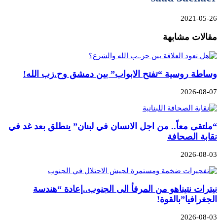
2021-05-26
مقالات مشابهة
وساطة روسية “تفتح الابواب” بين دمشق وح.زب الله!
2026-08-07
“ملتقى معاً.. من اجل الانسان في لبنان” ينطلق بعد غد في
نقابة الصحافة
2026-08-03
نيترات نتيناهو من المرفأ الى الجنوب..إعادة “هندسة
الجغرافيا”بالقوة!
2026-08-03