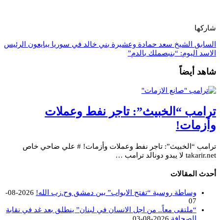
شاركها
السابق
الشيخ سعد حمادة وعشيرة بني خالد في سوريا يبايعون الرئيس
الاسد اليوم: “بنبصملك بالدم”
شاهد أيضاً
ترامب “الخبيث”: تاجر نفط وعملات
وأزمات!
ترامب “الخبيث”: تاجر نفط وعملات وأزمات! # علي ضاحي خاص
takarir.net لا يبدو دونالد ترامب …
أحدث المقالات
وساطة روسية “تفتح الابواب” بين دمشق وح.زب الله!
2026-08-
07
“ملتقى معاً.. من اجل الانسان في لبنان” ينطلق بعد غد في نقابة
الصحافة
2026-08-03