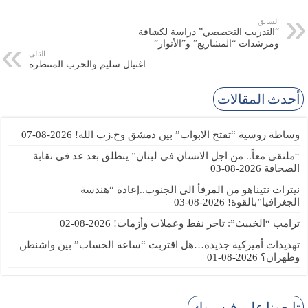
السابق
“التدريب التخصصي” دراسة لكشافة
ومرشدات “المشاريع” و”الأنوار”
التالي
اغتيال سليم والحرب المنتظرة
أحدث المقالات
وساطة روسية “تفتح الابواب” بين دمشق وح.زب الله!
2026-08-07
“ملتقى معاً.. من اجل الانسان في لبنان” ينطلق بعد غد في نقابة
الصحافة
2026-08-03
نيترات نتيناهو من المرفأ الى الجنوب..إعادة “هندسة
الجغرافيا”بالقوة!
2026-08-03
ترامب “الخبيث”: تاجر نفط وعملات وأزمات!
2026-08-02
تهديدات أميركية جديدة…هل اقتربت “ساعة الحساب” بين واشنطن
وطهران؟
2026-08-01