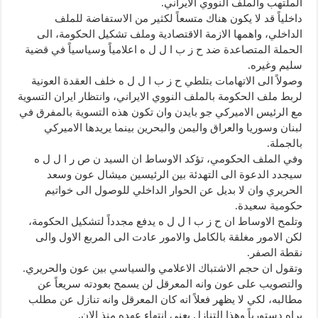
الملتهب والملف النووي الايراني.
داخلياً قد لا يكون هناك متسعاً لكثير من الاستفاضة للملف
الداخلي، واهمها الازمة الاقتصادية وملف تشكيل الحكومة، الى
الحملة المتصاعدة ضد ح ز ب ا ل ل ه اعلامياً وسياسياً في قضية
سليم وغيره.
وصولاً الى الاتهامات بتلطي ح ز ب ا ل ل ه خلف العقدة العونية
لربط ملف الحكومة بالملف النووي الايراني، وانتظار ايران التسوية
مع الرئيس الاميركي جو بايدن وان تكون هذه التسوية بالمفرق في
لبنان وسوريا والعراق واليمن والبحرين بينما يريدها الاميركي
بالجملة.
وفي الملف الحكومي، تؤكد الاوساط ان السيد ن ص ر ا ل ل ه
سيجدد الدعوة الى التهدئة بين الرئيسين ميشال عون وسعد
الحريري وان لا بديل عن الحوار الداخلي للوصول الى خواتيم
حكومية سعيدة.
وتلمح الاوساط ان ح ز ب ا ل ل ه يدفع مجدداً لتشكيل الحكومة،
لكن الامور مغلقة بالكامل والامور عادت الى المربع الاول والى
نقطة الصفر.
وتقول ان حجم الاشتباك الاعلامي والسياسي بين عون والحريري.
والتصويب على عون وانه المعرقل لن يسمح بعودته سريعاً عن
مطالبه، لكي لا يظهر فعلاً انه كان المعرقل وانه تنازل عن مطلب
يراه دستورياً وهذا التنازل يعني انتهاء عهده منذ الان.