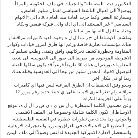
العكس زادت “المضبطة” والتجنيات في ملف الحكومة والمرفأ.
ووصولاً الى اغتيال الناشط السياسي لقمان سليم الغامض،
ومسارعة البعض وكما جرت العادة منذ العام 2005 الى “الاتهام
السياسي” غير المستند الى اي ادلة والى فبركة قصص وحكايا
وخبايا ما انزل الله بها من سلطان.
وتكشف الاوساط ان ح ز ب ا ل ل ه وحيث لديه كاميرات مراقبة او
هناك مؤسسات تجارية خاصة ورغم انها طرق لمرور قيادات وكوادر
المقاومة وخطورة كشف تحركاتهم، وافق وتمنى وطلب تسليم كل
الاشرطة الموجودة من صريفا الى صور الى العدوسية الى شعبة
المعلومات ورغم ان هناك 30 طريقاً فرعياً قد يكون سلكها القتلة
للوصول لاقتياد المغدور سليم من نيحا الى العدوسية وقتله هناك
ربما او في مكان آخر.
ويبدو وفق التحقيقات ان الطرق الفرعية ليس فيها اي كاميرات
مراقبة ولم تعثر القوى الامنية على اي خيط جديد رغم مرور 12
يوماً على الجريمة النكراء.
وعن مضمون الكلمة المنتظرة ل ل س ي د ن ص ر ا ل ل ه، تتوقع
الاوساط ان تكون الكلمة شاملة وخصوصاً في الملف الاقليمي
والدولي. وما يحدث من تطورات خطيرة في القضية الفلسطينية
من التطبيع الى الاغتيالات في العراق وسوريا والتفجيرات الارهابية
واستحضار الادارة الاميركية الجديدة لداعش وصولاً الى ملف اليمن