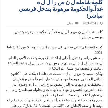
كلمة شاملة ل ن ص ر ا ل ل ه
غداً..والحكومة مرهونة بتدخل فرنسي
مباشر!
2021-02-15
مقال
كلمة شاملة ل ن ص ر ا ل ل ه غداً..والحكومة مرهونة بتدخل
فرنسي مباشر!
كتب الصحافي علي ضاحي في جريدة الديار ليوم الاثنين 15 شباط
2021
بعد شهر واسبوع تقريباً على إطلالته الاخيرة، يتحدث الأمين العام
ل ح ز ب ا ل ل ه ال س ي د ح س ن ن ص ر ا ل ل ه عند الساعة
الثامنة والنصف من مساء غد الثلاثاء.
وكان السيد ن ص ر ا ل ل ه تحدث في تلك الاطلالة في 9 كانون
الثاني الماضي، موسعاً عن ملف انفجار المرفأ وضرورة كشف
التحقيقات والاتهامات التي تلصق ب ح زب ا ل ل ه وصولاً الى
ملف القرض الحسن وانتهاءاً بالاتهامات ومحاولة شيطنة ح ز ب ا ل
ل ه عبر الاعلام والحملات المدفوعة الاجر.
وبين هذه الاطلالة والمتوقعة غداً لم تتغير نغمة الاتهامات، كما تؤكد
اوساط واسعة الاطلاع في “الثنائي الشيعي” لـ”الديار”، بل على