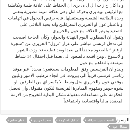
واذا كان ح ز ب ا ل ل ه، يرى ان الحفاظ على علاقة طيبة وتكاملية
مع الرئيس نبيه بري وحركة امل وهي علاقة متينة مصيرية وتعني
وحدة الطائفة الشيعية ومستقبلها، فإنه يرفض الدخول في اتهامات
او باعتبار عون او الحريري المعرقلين وانه يحبذ التلاقي على
التصعيد وتوتير العلاقة مع عون والحريري.
وتقول ان المطلوب اليوم التهدئة والحوار، وكأن الحاجة اصبحت
الى تدخل فرنسي مباشر على غرار “نزول” الحريري عن “شجرة
الرفض” بالصعود مجدداً الى بعبدا وبعد قطيعة تجاوزت الشهر
والاسبوع ، ومن اقنعه بالصعود الى بعبدا قبل احتفال 14 شباط
سيقنعه بالتفاهم مع عون.
ويبدو ان الفرنسيين وفق المعلومات سيدفعون مجدداً عبر موفد
رئاسي فرنسي قريباً الى بيروت، في اتجاه ترطيب الامور وتليين
موقفي عون والحريري بحل وسط. لا يكسر اي من الطرفين. او
يشوه جوهر ومفهوم المبادرة الفرنسية لتكون مقبولة، وان تحصل
الحكومة على مساعدات معقولة تشكل البداية للخروج من الازمة
المعقدة مالياً واقتصادية واجتماعياً.
الوسوم
السيد حسن نصرالله
تشكيل الحكومة
سعد الحريري
لقمان سليم
ميشال عون