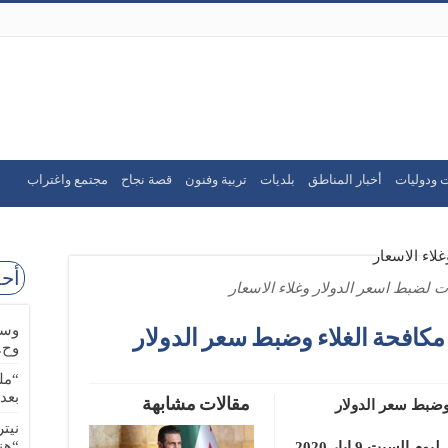
 ودوليات
أخبار المناطق
بلديات
تربية وفنون
قصة نجاح
مجتمع واغتراب
أحد
 لضبط اسعر الدولار وغلاء الاسعار
وسا
كافحة الغلاء وضبط سعر الدولار
وح.
“مل
بعد
مقالات مشابهة
وضبط سعر الدولار
نيت
“هن
بت 9 ايار 2020