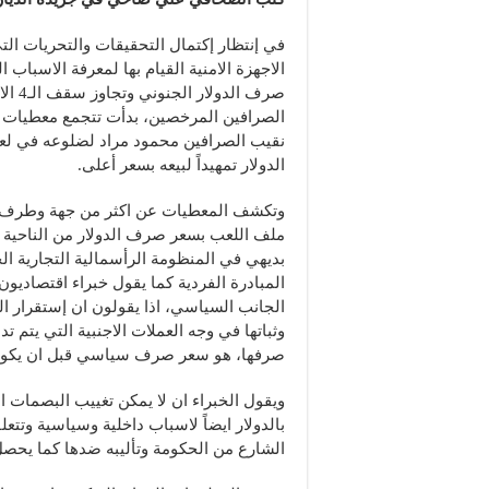
في إنتظار إكتمال التحقيقات والتحريات الت
الاجهزة الامنية القيام بها لمعرفة الاسباب ا
صرف الد
الصرافين المرخصين، بدأت تتجمع معطيات 
نقيب الصرافين محمود مراد لضلوعه في لعب
الدولار تمهيداً لبيعه بسعر أعلى.
وتكشف المعطيات عن اكثر من جهة وطرف 
ملف اللعب بسعر صرف الدولار من الناحية ا
بديهي في المنظومة الرأسمالية التجارية ال
المبادرة الفردية كما يقول خبراء اقتصاديون
الجانب السياسي، اذا يقولون ان إستقرار ال
وثباتها في وجه العملات الاجنبية التي يتم تد
صرفها، هو سعر صرف سياسي قبل ان يكون اق
ويقول الخبراء ان لا يمكن تغييب البصمات ا
بالدولار ايضاً لاسباب داخلية وسياسية وتتع
الشارع من الحكومة وتأليبه ضدها كما يحصل