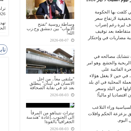
ترا
ي كلفت بها الحكومة
-08-02
لحقيقية لارتفاع سعر
تهد
وساطة روسية “تفتح
ولار الجنوني وتجاوز سقف الـ4 الاف ليرة رغم إضراب
الح
الابواب” بين دمشق وح.زب
متقاطعة بعد توقيف
الله!
ة مضاربات في وإحتكار
2026-08-07
تاب
تتشابك مصالحه في
لربحية والجشع. وهو امر
حرة القائمة على
. في حين لا يغفل هؤلاء
“ملتقى معاً.. من اجل
عملة المحلية في اي بلد
الانسان في لبنان” ينطلق
بعد غد في نقابة الصحافة
اولها في البلد وسعر
تصاديا او مالياً!
2026-08-03
لسياسية وراء التلاعب
نيترات نتيناهو من المرفأ
لق بزعزعة الحكم وافلات
الى الجنوب..إعادة “هندسة
 اليوم.
الجغرافيا”بالقوة!
2026-08-03