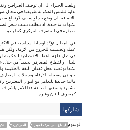
ويلفت الخبراء الى ان توقيف الصرافين ونقي
بداية لتلمس الحكومة طريقها في مجال ضبط ا
بالاضافة الى وضع حد او سقف لارتفاع سعر 
لكنها بداية جيدة، اذ يتطلب تثبيت سعر ال
متوفرة في المصرف المركزي كما يبدو.
في المقابل تؤكد اوساط سياسية في الاكثري
عمله وتصميمه للخروج من الازمة، ولكن هذا
في ظل حاجة الخطة الاقتصادية للحكومة لوق
لكنها توقفت بفعل فقدان الثقة بالحكومة وا
ولو هي مسجلة بالارقام وسجلات المصارف و
مشهود بسمعتها لمتابعة هذا الامر باشراف م
كمصرف لبنان وغيره.
شاركها
الوسوم
ارتفاع سعر صرف الدولار
الصرافون
حكو