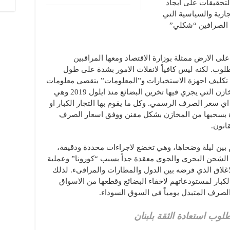
لتحقيقات على ايجاد
ارية والسياسية التي
ب الصرافين “شكلي”
لى الارض ممثلة بوزارة الاقتصاد ومعها المراقبين
طلوب. لكنه ليس كافياً لانفلات الامور بشدة على طول
نية تكليف اجهزة الاستخبارات و”المعلومات” بتقصي معلومات
كامل عن اسماء التجار والمستودعات والمخازن التي يجري فيها تخرين البضائع منذ ايلول 2019 وهي
ومجمركة على سعر الـ1500 ليرة اي سعر الصرف الرسمي. وكل ما يقوم بها التجار الكبار او
دة بسحبها من المخازن بشكل مقنن ووفق اسعار الصرف
انون.
تم بين ليلة وضحاها، وهي تخضع لاجراءات محددة ودقيقة،
الشحن البحري والجوي معقدة جداً بسبب “كورونا” وعملية
غلاق الذي فرضه بين الدول والمطارات والمرافىء. لذلك
كبار لمستودعاتهم لاخفاء البضائع وقطعها من الاسواق
لصرف المتبدل يومياً في السوق السوداء.
لوب استعادة الثقة بلبنان