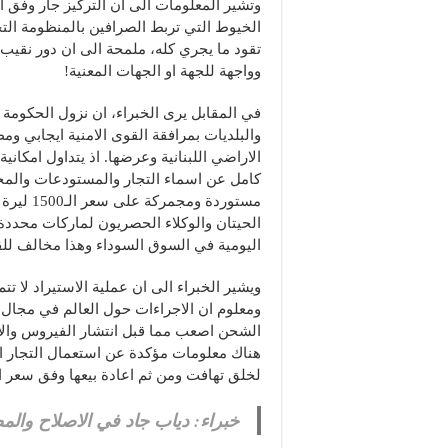
وتشير المعلومات الى ان التركيز جار وفق ا
الخيوط التي تربط الصرافين بالمنظومة التج
تقود ما يجري كله، ملمحة الى ان دور نقي
وواجهة للجهة او الجهات المعنية!
في المقابل يرى الخبراء، ان نزول الحكومة ع
والبلديات بمرافقة القوى الامنية ايجابي وم
الاراضي اللبنانية وعرضها. اذ يتداول امكا
مستوردة 
الحيتان والوكلاء الحصريون لماركات محد
اليومية في السوق السوداء وهذا مخالف للق
ويشير الخبراء الى ان عملية الاستيراد لا ت
ومعلوم ان الاجراءات حول العالم في مجال 
الشحن اصعب مما قبل انتشار الفيروس والا
هناك معلومات مؤكدة عن استعمال التجار ال
لخلق تهافت ومن ثم اعادة بيعها وفق سعر ا
خبراء: دياب جاد في الاصلاح والمط