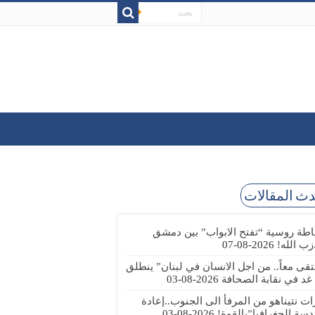
ث المقالات
طة روسية “تفتح الابواب” بين دمشق
زب الله!
2026-08-07
تقى معاً.. من اجل الانسان في لبنان” ينطلق
 غد في نقابة الصحافة
2026-08-03
رات نتيناهو من المرفأ الى الجنوب..إعادة
دسة الجغرافيا”بالقوة!
2026-08-03