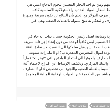
بهم ومن ثم احد التجار المعنيين بلحوم الدجاج امس هي
سعار المواد الغذائية والاستهلاكية الاساسية كافة،
صرف الدولار مع العلم بأن النتائج لن تكون سريعة ومبهرة
صرف والتحكم به ضخ سيولة بالعملات الصعبة وهي غير
ة ومتابعة لعمل رئيس الحكومة حسان دياب انه جاد في
 التصميم ليس كافياً لوحده من دون إتخاذ إجراءات سريعة
ت لبضعة اشهرقبل سلوكها الى التنفيذ، لاستعادة الثقة
بلبنان والقطاع المصرفي تحديداً من خلال عودة اموال المغتربين المقدرة ب7 او 8 مليارات سنوية،
لمصارف ولجوئها الى احتجاز الوادئع والتي “تبخرت” عملياً
البنك المركزي. وتكشف الاوساط عن اقتراح لاعتماد آلية
مالية جديدة للتعامل مع اموال المغتربين ولا سيما بالعملة الصعبة واللجوء الى تخصيص 4 او 5 مصارف
باشر من الحكومة عبر الجهات الرقابية المالية المعتمدة
مة حسان دياب
مكافحة الغلاء
نقيب الصرافين