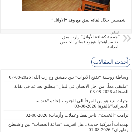
شمسين خلال لقائه يمق مع وفد “الاوائل”
السابق
“جمعية كشافة الأوائل” زارت يمق
بعد مساهمتها بتوزيع قسائم الحصص
الغذائية
أحدث المقالات
وساطة روسية “تفتح الابواب” بين دمشق وح.زب الله!
2026-08-07
“ملتقى معاً.. من اجل الانسان في لبنان” ينطلق بعد غد في نقابة
الصحافة
2026-08-03
نيترات نتيناهو من المرفأ الى الجنوب..إعادة “هندسة
الجغرافيا”بالقوة!
2026-08-03
ترامب “الخبيث”: تاجر نفط وعملات وأزمات!
2026-08-02
تهديدات أميركية جديدة…هل اقتربت “ساعة الحساب” بين واشنطن
وطهران؟
2026-08-01