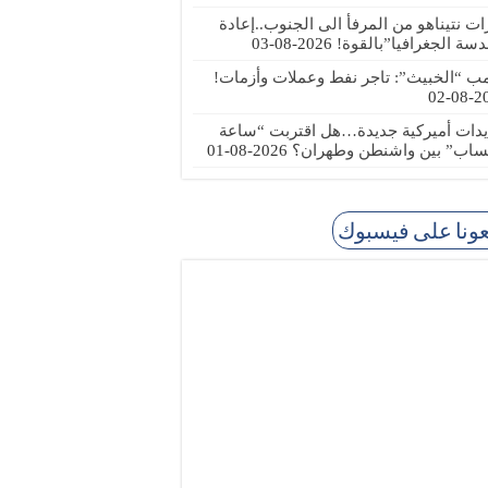
رات نتيناهو من المرفأ الى الجنوب..إعادة
دسة الجغرافيا”بالقوة!
2026-08-03
مب “الخبيث”: تاجر نفط وعملات وأزمات!
2026
يدات أميركية جديدة…هل اقتربت “ساعة
ساب” بين واشنطن وطهران؟
2026-08-01
عونا على فيسبوك