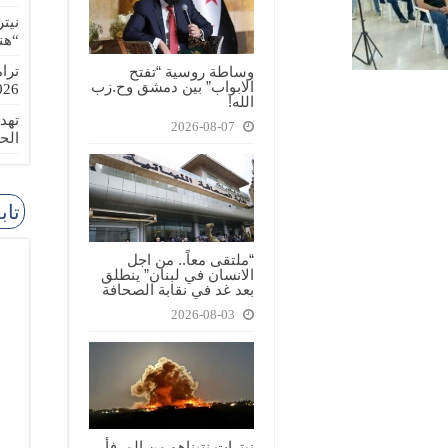
نيت
“هن
وساطة روسية “تفتح
ترا
الابواب” بين دمشق وح.زب
-08-02
الله!
تهد
2026-08-07
الح
تاب
“ملتقى معاً.. من اجل
الانسان في لبنان” ينطلق
بعد غد في نقابة الصحافة
2026-08-03
نيترات نتيناهو من المرفأ