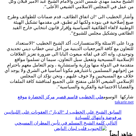
الشيخ محمد مهدي شمس الدين والأمام الشيخ عبد الأمير قبلان وكل
من عمل في المجلس الاسلامي الشيعي الأعلى”.
وأشار الخطيب الى “ان اتفاق الطائف، قدم ضمانات للطوائف وطرح
صيغ إصلاحية في بنوده ولكنها لم تطبق، في مقدمها تشكيل الهيئة
الوطنية لالغاء الطائفية السياسية وإقرار قانون انتخابي خارج القيد
الطائفي وتشكيل مجلس للشيوخ”.
وردا على الاسئلة والاستفسارات، أكد الشيخ الخطيب “الاستعداد
للتعاون مع كافة المرجعيات الدينية من أجل تبني خطاب ديني تجديدي
وتوحيدي، وانه اكد في لقائه مبعوث البابا الى ضرورة تعزيز العلاقات
الإسلامية المسيحية وتفعيل سبل التعاون، سيما ان تسلموا مواقع
متقدمة في الدولة منها وزارية واستشارية ، وتم التعامل معهم باحترام
من إخوانهم المسلمين باعتبارهم مكونا أساسيا في الشرق ولا يوجد أي
خلاف مع المسيحيين ولا خوف عليهم ، ونحن نؤكد ان المجلس
الإسلامي الشيعي الأعلى منفتح على الجميع لمناقشة كافة الملفات
والقضايا الاجتماعية والفكرية والسياسية”.
شاركها
الوسوم
علي الخطيب
قاسم قصير
مركز الحضارة
موقع
takarir.net
السابق
الشيخ علي الخطيب لـ “الديار”: العقوبات على اللبنانيين
مرفوضة وانتهاك للسيادة
التالي
كلمة الشيخ المسلم في تأبين المطران المسيحي
شاهد أيضاً