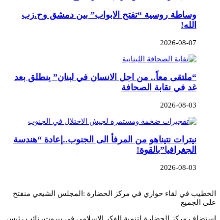
وساطة روسية “تفتح الابواب” بين دمشق وح.زب
الله!
2026-08-07
“ملتقى معاً.. من اجل الانسان في لبنان” ينطلق بعد
غد في نقابة الصحافة
2026-08-03
نيترات نتيناهو من المرفأ الى الجنوب..إعادة “هندسة
الجغرافيا”بالقوة!
2026-08-03
الخطيب في لقاء حواري في مركز الحضارة :المجلس الشيعي منفتح
على الجميع
استضاف مركز الحضارة لتنمية الفكر الإسلامي في بيروت، نائب رئيس