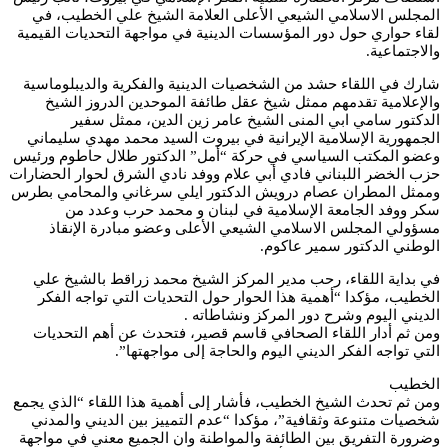
المجلس الاسلامي الشيعي الأعلى العلامة الشيخ علي الخطيب، في
لقاء حواري حول دور المؤسسات الدينية في مواجهة التحديات القيمية
والاجتماعية.
شارك في اللقاء حشد من الشخصيات الدينية والفكرية والديبلوماسية
والإعلامية تقدمهم ممثل شيخ عقل طائفة الموحدين الدروز الشيخ
الدكتور سامي ابي المنى الشيخ عامر زين الدين، ممثل سفير
الجمهورية الإسلامية الإيرانية في بيروت السيد محمد مهدي سليماني
وعضو المكتب السياسي في حركة “أمل” الدكتور طلال حاطوم ورئيس
حزب الخضر اللبناني فادي أبي علام ووفد نادي الشرق لحوار الحضارات
وممثل المطران عصام درويش الدكتور ايلي سرغاني والمحامي بطرس
سكر ووفد الجامعة الإسلامية في لبنان و محمد حرب وعدد من
مسؤولي المجلس الاسلامي الشيعي الأعلى وعضو مبادرة الإنقاذ
الوطني الدكتور سمير عاكوم.
في بداية اللقاء، رحب مدير المركز الشيخ محمد زراقط بالشيخ علي
الخطيب، مؤكدا “أهمية هذا الحوار حول التحديات التي تواجه الفكر
الديني اليوم وشرح دور المركز ونشاطاته .
ومن ثم أدار اللقاء الصحافي قاسم قصير، فتحدث عن أهم التحديات
التي تواجه الفكر الديني اليوم والحاجة إلى مواجهتها”.
الخطيب
ومن ثم تحدث الشيخ الخطيب، فأشار إلى أهمية هذا اللقاء “الذي يجمع
شخصيات متنوعة وثقافية”، مؤكدا “عدم التمييز بين الديني والمدني
وضرورة التفريق بين الطائفة والمواطنة وان الجميع معني في مواجهة