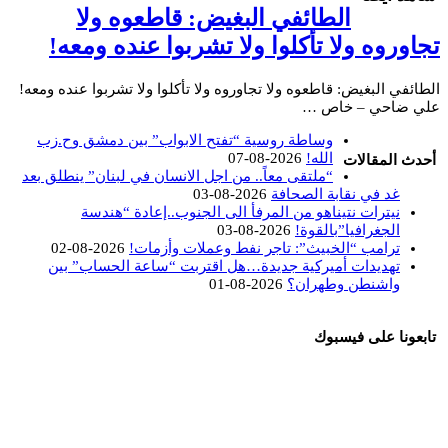
الطائفي البغيض: قاطعوه ولا
تجاوروه ولا تأكلوا ولا تشربوا عنده ومعه!
الطائفي البغيض: قاطعوه ولا تجاوروه ولا تأكلوا ولا تشربوا عنده ومعه!
علي ضاحي – خاص …
وساطة روسية “تفتح الابواب” بين دمشق وح.زب
الله!
2026-08-07
أحدث المقالات
“ملتقى معاً.. من اجل الانسان في لبنان” ينطلق بعد
غد في نقابة الصحافة
2026-08-03
نيترات نتيناهو من المرفأ الى الجنوب..إعادة “هندسة
الجغرافيا”بالقوة!
2026-08-03
ترامب “الخبيث”: تاجر نفط وعملات وأزمات!
2026-08-02
تهديدات أميركية جديدة…هل اقتربت “ساعة الحساب” بين
واشنطن وطهران؟
2026-08-01
تابعونا على فيسبوك