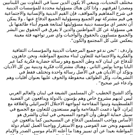
مختلف التحديات، وينبغي ألا يكون الدين سببا في التفاوت بين اللبنانيين
ومصدرا لفرقتهم ، واذا كان هناك مسؤولية محددة للمؤسسات الدينية
في شرح المفاهيم والمواقف، فإن القيم الدينية والإنسانية والاجتماعية
هي قيم مشتركة تهم الجميع ومسؤولية الجميع الدفاع عنها ، ولا يمكن
أن تحصر اي مؤسسة دينية مسؤوليتها لمتابعة هموم أبناء طائفتها بل
هي مسؤولة عن كل المواطنين والدين لا يفرق في الحقوق بين البشر
والجميع متساوون بالحقوق والواجبات واي ضرر تواجهه فئة معينة
ينعكس على كل المجتمع والكون”.
واردف : “نحن ندعو جميع المرجعيات الدينية والمؤسسات الثقافية
والفكرية والاجتماعية للتعاون لبناء مجتمع المواطنة. ونحن جاهزون
للدفاع عن لبنان لانه وطن الجميع وهو رسالة حضارية فكرية كما عبر
البابا يوحنا بولس الثاني ، وهناك مشتركات فكرية ودينية بين كل الأديان.
ونؤكد أن الأديان هي في الأصل رسالة واحدة وتختلف فقط في
التشريعات، وكل الطوائف محفوظة والخوف عليها بعنوان أقليات وهم
وادعاء غير صحيح” .
وأكد الشيخ الخطيب “أن المسلمين الشيعة في لبنان والعالم العربي
ليس لديهم مشروع خاص وهم يؤمنون بالدولة ويدافعون عن القضية
الفلسطينية وتبنوا المقاwمة لمواجهة الاحتلال الإسرائيلي والعلاقة مع
إيران، لأنها دعمت المقاwمة وأنهم مستعدون للتعاون مع الجميع في
سبيل حماية الوطن وأن الوجود المسيحي في لبنان والشرق هو
الأساس وواجب المسلمين الدفاع عن المسيحيين كما يدافعون عن
أنفسهم ونحن ضد الفوضى ومع الاستقرار وواجبنا العمل لقيام دولة
المواطنة بعيدا عن أي تمييز وهذا ما أعلنه الامام موسى الصدر والإمام