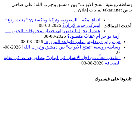
وساطة روسية “تفتح الابواب” بين دمشق وح.زب الله! علي ضاحي
خاص takarir.net لم يأتِ إعلان …
اتفاق مكة…السعودية وتركيا وباكستان: “مثلث ردع”
اميركي جديد لإيران؟
2026-08-08
أحدث المقالات
عندما يتحول النقص إلى حصار: محروقات الجنوب…
أزمة بواخر أم عقابٌ مقصود؟
2026-08-08
هرمز..إيران تفاوض على «قواعد المرور»!
2026-08-08
وساطة روسية “تفتح الابواب” بين دمشق وح.زب الله!
2026-08-
07
“ملتقى معاً.. من اجل الانسان في لبنان” ينطلق بعد غد في نقابة
الصحافة
2026-08-03
تابعونا على فيسبوك