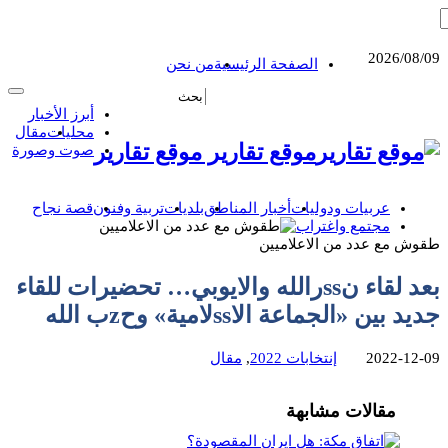
2026/08/09
الصفحة الرئيسية
من نحن
أبرز الأخبار
محليات
مقال
موقع تقارير موقع تقارير
صوت وصورة
عربيات ودوليات
أخبار المناطق
بلديات
تربية وفنون
قصة نجاح
مجتمع واغتراب
طقوش مع عدد من الاعلاميين
بعد لقاء نssرالله والايوبي… تحضيرات للقاء
جديد بين «الجماعة الاssلامية» وحzب الله
2022-12-09
إنتخابات 2022
,
مقال
مقالات مشابهة