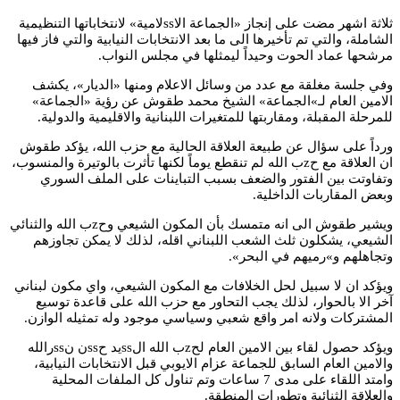
ثلاثة اشهر مضت على إنجاز «الجماعة الاssلامية» لانتخاباتها التنظيمية
الشاملة، والتي تم تأخيرها الى ما بعد الانتخابات النيابية والتي فاز فيها
مرشحها عماد الحوت وحيداً ليمثلها في مجلس النواب.
وفي جلسة مغلقة مع عدد من وسائل الاعلام ومنها «الديار»، يكشف
الامين العام لـ»الجماعة» الشيخ محمد طقوش عن رؤية «الجماعة»
للمرحلة المقبلة، ومقاربتها للمتغيرات اللبنانية والاقليمية والدولية.
ورداً على سؤال عن طبيعة العلاقة الحالية مع حزب الله، يؤكد طقوش
ان العلاقة مع حzب الله لم تنقطع يوماً لكنها تأثرت بالوتيرة والمنسوب،
وتفاوتت بين الفتور والضعف بسبب التباينات على الملف السوري
وبعض المقاربات الداخلية.
ويشير طقوش الى انه متمسك بأن المكون الشيعي وحzب الله والثنائي
الشيعي، يشكلون ثلث الشعب اللبناني اقله، لذلك لا يمكن تجاوزهم
وتجاهلهم و»رميهم في البحر».
ويؤكد ان لا سبيل لحل الخلافات مع المكون الشيعي، واي مكون لبناني
آخر الا بالحوار، لذلك يجب التحاور مع حزب الله على قاعدة توسيع
المشتركات ولانه امر واقع شعبي وسياسي موجود وله تمثيله الوازن.
ويؤكد حصول لقاء بين الامين العام لحzب الله الssيد حssن نssرالله
والامين العام السابق للجماعة عزام الايوبي قبل الانتخابات النيابية،
وامتد اللقاء على مدى 7 ساعات وتم تناول كل الملفات المحلية
والعلاقة الثنائية وتطورات المنطقة.