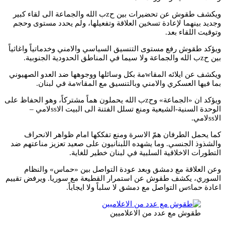
ويكشف طقوش عن تحضيرات بين حzب الله والجماعة الى لقاء كبير
وجديد بينهما لإعادة تسخين العلاقة وتفعيلها، ولم يحدد مستوى وحجم
وتوقيت اللقاء بعد.
ويؤكد طقوش رفع مستوى التنسيق السياسي والامني وخدماتياً واغاثياً
بين حzب الله والجماعة ولا سيما في المناطق الحدودية الجنوبية.
ويكشف عن ايلائه المقاwمة بكل وسائلها ووجوهها ضد العدو الصهيوني
بما فيها العسكري والامني وبالتنسيق مع المقاwمة في لبنان.
ويؤكد ان «الجماعة» وحzب الله يحملون هماً مشتركاً، وهو الحفاظ على
الوحدة السنية-الشيعية ومنع تسلل الفتنة الى البيت الاssلامي –
الاssلامي.
كما يحمل الطرفان همّ الاسرة ومنع تفككها امام ظواهر الانحراف
والشذوذ الجنسي. وما يشهده اللبنانيون على صعيد تعزيز مناعتهم ضد
التطورات الاخلاقية السلبية في لبنان خطير للغاية.
وعن العلاقة مع دمشق وبعد عودة التواصل بين «حماس» والنظام
السوري، يكشف طقوش عن استمرار القطيعة مع سوريا. ويرفض تقييم
اعادة حماsس التواصل مع دمشق لا سلباً ولا ايجاباً.
طقوش مع عدد من الاعلاميين