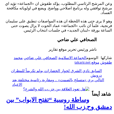
وعن المرشح الرئاسي المطلوب، يؤكد طقوش ان «الجماعة» تؤيد اي
مرشح توافقي وله برنامج اصلاحي وواضح. ويضع في اولوياته مكافحة
الفساد.
وهو لا يرى حتى هذه اللحظة ان هذه المواصفات تنطبق على سليمان
فرنجية، علماً ان نائب «الجماعة» عماد الحوت لا يزال يصوت حتى
الساعة بورقة «لبنان الجديد» في جلسات انتخاب الرئيس.
الصحافي علي ضاحي
ناشر ورئيس تحرير موقع تقارير
شاركها
الوسوم
الجماعة الاسلامية
الصحافي علي ضاحي
محمد
طقوش
موقع takarir.net
السابق
نادي الشرق لحوار الحضارات يولم تكريماً للمطران
درويش
التالي
بري «متسلح بالصمت» .. ومقاربة رئاسية مختلفة بعد
الاعياد
شاهد أيضاً
وساطة روسية “تفتح الابواب” بين
دمشق وح.زب الله!