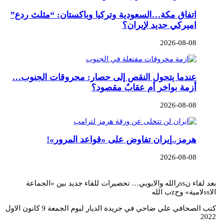
اتفاق مكة…السعودية وتركيا وباكستان: “مثلث ردع”
اميركي جديد لإيران؟
2026-08-08
عندما يتحول النقص إلى حصار: محروقات الجنوب…
أزمة بواخر أم عقابٌ مقصود؟
2026-08-08
هرمز..إيران تفاوض على «قواعد المرور»!
2026-08-08
بعد لقاء نssرالله والايوبي… تحضيرات للقاء جديد بين «الجماعة
الاssلامية» وحzب الله
كتب الصحافي علي ضاحي في جريدة الديار ليوم الجمعة 9 كانون الاول
2022