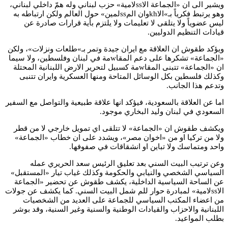
ويشير الى ان «الجماعة الاssلامية» حزب لبناني وله همّ داخلي لبناني،
وهو يرتبط فكرياً بـ»الاkhوان المssلمين» حول العالم ولكن ارتباطه به
ليس عضوياً ولا يتلقى لا تعليمات ولا يلتزم بأية قرارات صادرة عن
قيادات التنظيم الدوليين.
ويؤكد طقوش ان العلاقة مع ايران جيدة وتمر بـ»طلعات ونزلات»، ولكن
«الجماعة» تشكرها على دعم المقاwمة في لبنان وفلسطين، ولا سيما
ان «الجماعة» تتبنى المقاwمة كسبيل لتحرير الارض اللبنانية المحتلة
وكذلك فلسطين بكل الوسائل المتاحة ومنها العسكرية وايران تتنبى
وتدعم هذا الجانب.
اما عن العلاقة بالسعودية، فيؤكد انها علاقة طبيعية والتواصل مع السفير
السعودي في لبنان وليد البخاري موجود.
ويكشف طقوش ان «الجماعة» لا تتلقى اي تمويل خارجي لا من قطر
ولا من تركيا او من «اخوان مصر»، ويشدد على ان خطاب «الجماعة»
واحد ومتماسك ولا تباين او انشقاقات في صفوفها.
وعن ترتيب البيت السني بعد تعليق الرئيس سعد الحريري عمله
السياسي الشخصي والنيابي والحكومة وكذلك غياب تيار «المستقبل»
عن الساحة السياسية الداخلية، يكشف طقوش عن تحضير «الجماعة
الاssلامية» لمبادرة حوار للم شمل البيت السني. كما يكشف عن جولات
من اعضاء المكتب السياسي للجماعة على العديد من الشخصيات
اللبنانية والاحزاب والقيادات الوطنية والسنية وغير السنية، وقد بوشر
بطلب المواعيد.