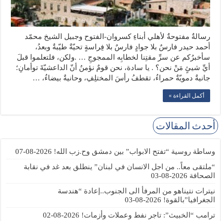
رسالةٌ مفتوحةٌ لأهلي أبناءِ كسروان-الفتوح وجبيل الشيخ محمّد
أحمد حيدر فارسٌ بلا جوادٍ فارسٌ بلا فِراسةٍ تحيّةٌ طيّبةٌ وبعدُ،
سأخبرُكم عن سرِّ مقتِنا لخطابِه الممجوجِ … .ولكن، فلتعلموا قبلَ
أيِّ شيئٍ مَنْ نحن؟ . يا سادة، نحن قومٌ نؤمنُ أنّ الداعشيّةَ توأمانِ؛
جانيةٌ دمويّةٌ حمراءُ، تقطفُ رأسَ المختلِفِ، وحانيةٌ بيضاءُ، …
أكمل القراءة »
أحدث المقالات
وساطة روسية “تفتح الابواب” بين دمشق وح.زب الله!
2026-08-07
“ملتقى معاً.. من اجل الانسان في لبنان” ينطلق بعد غد في نقابة
الصحافة
2026-08-03
نيترات نتيناهو من المرفأ الى الجنوب..إعادة “هندسة
الجغرافيا”بالقوة!
2026-08-03
ترامب “الخبيث”: تاجر نفط وعملات وأزمات!
2026-08-02