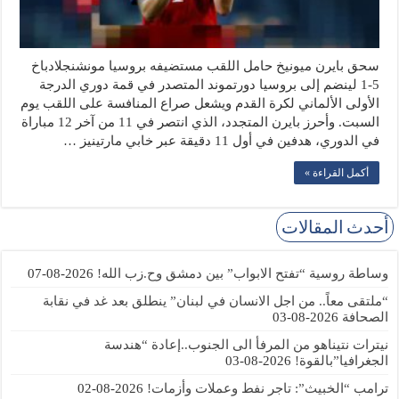
سحق بايرن ميونيخ حامل اللقب مستضيفه بروسيا مونشنجلادباخ
5-1 لينضم إلى بروسيا دورتموند المتصدر في قمة دوري الدرجة
الأولى الألماني لكرة القدم ويشعل صراع المنافسة على اللقب يوم
السبت. وأحرز بايرن المتجدد، الذي انتصر في 11 من آخر 12 مباراة
في الدوري، هدفين في أول 11 دقيقة عبر خابي مارتينيز …
أكمل القراءة »
أحدث المقالات
وساطة روسية “تفتح الابواب” بين دمشق وح.زب الله!
2026-08-07
“ملتقى معاً.. من اجل الانسان في لبنان” ينطلق بعد غد في نقابة
الصحافة
2026-08-03
نيترات نتيناهو من المرفأ الى الجنوب..إعادة “هندسة
الجغرافيا”بالقوة!
2026-08-03
ترامب “الخبيث”: تاجر نفط وعملات وأزمات!
2026-08-02